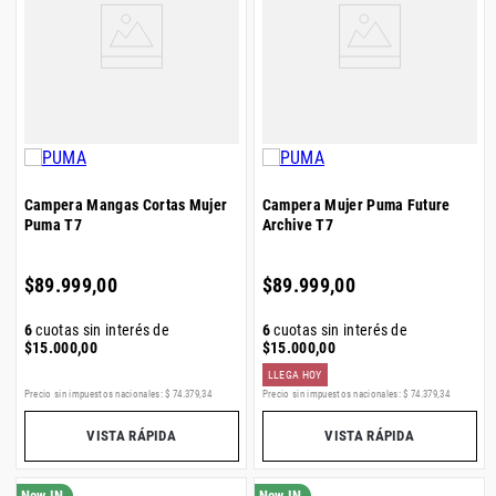
Campera Mangas Cortas Mujer
Campera Mujer Puma Future
Puma T7
Archive T7
$
89
.
999
,
00
$
89
.
999
,
00
6
cuotas sin interés de
6
cuotas sin interés de
$
15
.
000
,
00
$
15
.
000
,
00
LLEGA HOY
Precio sin impuestos nacionales:
$
74
.
379
,
34
Precio sin impuestos nacionales:
$
74
.
379
,
34
VISTA RÁPIDA
VISTA RÁPIDA