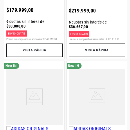
$
179
.
999
,
00
$
219
.
999
,
00
6
cuotas sin interés de
6
cuotas sin interés de
$
30
.
000
,
00
$
36
.
667
,
00
ENVÍO GRATIS
ENVÍO GRATIS
Precio sin impuestos nacionales:
$
148
.
759
,
50
Precio sin impuestos nacionales:
$
181
.
817
,
36
VISTA RÁPIDA
VISTA RÁPIDA