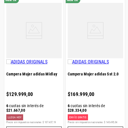
Campera Mujer adidas Midlay
Campera Mujer adidas Sst 2.0
$
129
.
999
,
00
$
169
.
999
,
00
6
cuotas sin interés de
6
cuotas sin interés de
$
21
.
667
,
00
$
28
.
334
,
00
LLEGA HOY
ENVÍO GRATIS
Precio sin impuestos nacionales:
$
107
.
437
,
19
Precio sin impuestos nacionales:
$
140
.
495
,
04