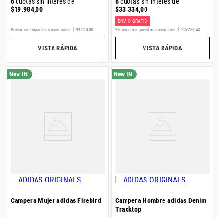
6
cuotas sin interés de
6
cuotas sin interés de
$
19
.
984
,
00
$
33
.
334
,
00
ENVÍO GRATIS
Precio sin impuestos nacionales:
$
99
.
090
,
08
Precio sin impuestos nacionales:
$
165
.
288
,
43
VISTA RÁPIDA
VISTA RÁPIDA
Campera Mujer adidas Firebird
Campera Hombre adidas Denim
Tracktop