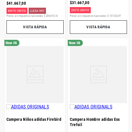
$
31
.
667
,
00
$
41
.
667
,
00
ENVÍO GRATIS
ENVÍO GRATIS
LLEGA HOY
Precio sin impuestos nacionales:
$
206
.
610
,
74
Precio sin impuestos nacionales:
$
157
.
023
,
97
VISTA RÁPIDA
VISTA RÁPIDA
Campera Niños adidas Firebird
Campera Hombre adidas Ess
Trefoil