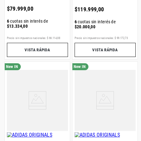
$
79
.
999
,
00
$
119
.
999
,
00
6
cuotas sin interés de
6
cuotas sin interés de
$
13
.
334
,
00
$
20
.
000
,
00
Precio sin impuestos nacionales:
$
66
.
114
,
88
Precio sin impuestos nacionales:
$
99
.
172
,
73
VISTA RÁPIDA
VISTA RÁPIDA