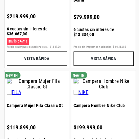
Denin
$
219
.
999
,
00
$
79
.
999
,
00
6
cuotas sin interés de
6
cuotas sin interés de
$
36
.
667
,
00
$
13
.
334
,
00
ENVÍO GRATIS
Precio sin impuestos nacionales:
$
181
.
817
,
36
Precio sin impuestos nacionales:
$
66
.
114
,
88
VISTA RÁPIDA
VISTA RÁPIDA
Campera Mujer Fila Classic Gt
Campera Hombre Nike Club
$
119
.
899
,
00
$
199
.
999
,
00