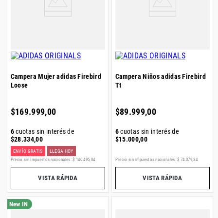
Campera Mujer adidas Firebird
Campera Niños adidas Firebird
Loose
Tt
$
169
.
999
,
00
$
89
.
999
,
00
6
cuotas sin interés de
6
cuotas sin interés de
$
28
.
334
,
00
$
15
.
000
,
00
ENVÍO GRATIS
LLEGA HOY
Precio sin impuestos nacionales:
$
140
.
495
,
04
Precio sin impuestos nacionales:
$
74
.
379
,
34
VISTA RÁPIDA
VISTA RÁPIDA