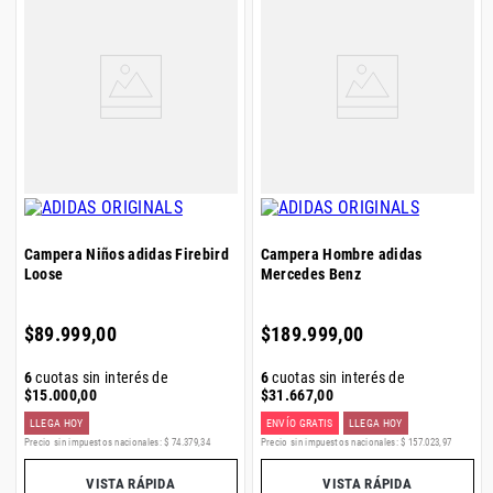
Campera Niños adidas Firebird
Campera Hombre adidas
Loose
Mercedes Benz
$
89
.
999
,
00
$
189
.
999
,
00
6
cuotas sin interés de
6
cuotas sin interés de
$
15
.
000
,
00
$
31
.
667
,
00
LLEGA HOY
ENVÍO GRATIS
LLEGA HOY
Precio sin impuestos nacionales:
$
74
.
379
,
34
Precio sin impuestos nacionales:
$
157
.
023
,
97
VISTA RÁPIDA
VISTA RÁPIDA