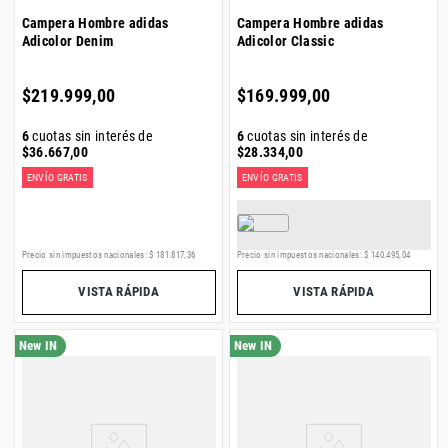
Campera Hombre adidas
Campera Hombre adidas
Adicolor Denim
Adicolor Classic
$
219
.
999
,
00
$
169
.
999
,
00
6
cuotas sin interés de
6
cuotas sin interés de
$
36
.
667
,
00
$
28
.
334
,
00
ENVÍO GRATIS
ENVÍO GRATIS
Precio sin impuestos nacionales:
$
181
.
817
,
36
Precio sin impuestos nacionales:
$
140
.
495
,
04
VISTA RÁPIDA
VISTA RÁPIDA