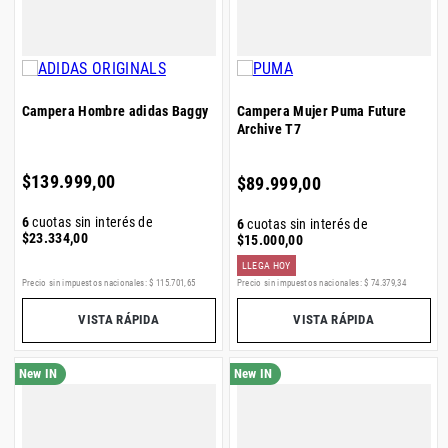
Campera Hombre adidas Baggy
Campera Mujer Puma Future
Archive T7
$
139
.
999
,
00
$
89
.
999
,
00
6
cuotas sin interés de
6
cuotas sin interés de
$
23
.
334
,
00
$
15
.
000
,
00
LLEGA HOY
Precio sin impuestos nacionales:
$
115
.
701
,
65
Precio sin impuestos nacionales:
$
74
.
379
,
34
VISTA RÁPIDA
VISTA RÁPIDA