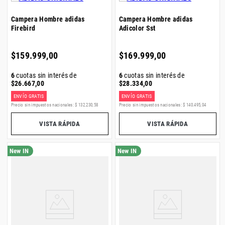
Campera Hombre adidas
Campera Hombre adidas
Firebird
Adicolor Sst
$
159
.
999
,
00
$
169
.
999
,
00
6
cuotas sin interés de
6
cuotas sin interés de
$
26
.
667
,
00
$
28
.
334
,
00
ENVÍO GRATIS
ENVÍO GRATIS
Precio sin impuestos nacionales:
$
132
.
230
,
58
Precio sin impuestos nacionales:
$
140
.
495
,
04
VISTA RÁPIDA
VISTA RÁPIDA