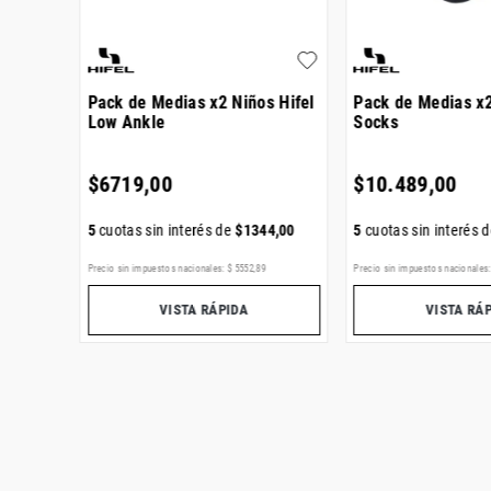
a Wbt
Pack de Medias x2 Niños Hifel
Pack de Medias x2
Low Ankle
Socks
$
6719
,
00
$
10
.
489
,
00
40
,
00
5
cuotas sin interés de
$
1344
,
00
5
cuotas sin interés 
82
Precio sin impuestos nacionales:
$
5552
,
89
Precio sin impuestos nacionales
VISTA RÁPIDA
VISTA RÁ