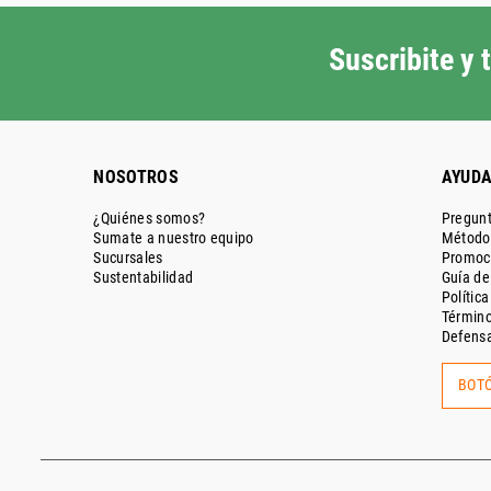
Suscribite y
NOSOTROS
AYUD
¿Quiénes somos?
Pregunt
Sumate a nuestro equipo
Métodos
Sucursales
Promoc
Sustentabilidad
Guía d
Polític
Término
Defensa
BOTÓ