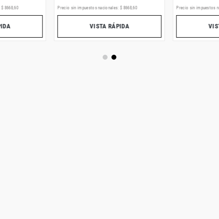
:
$
8668
,
60
Precio sin impuestos nacionales:
$
8668
,
60
Precio sin impuestos n
PIDA
VISTA RÁPIDA
VIS