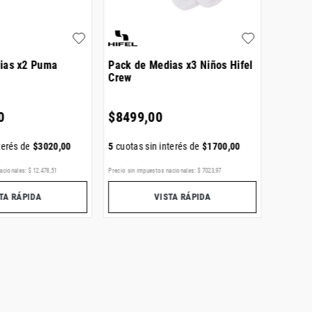
ias x2 Puma
Pack de Medias x3 Niños Hifel
Pack d
Crew
Socks
0
$
8499
,
00
$
816
terés de
$
3020
,
00
5
cuotas sin interés de
$
1700
,
00
5
cuotas
acionales:
$
12
.
478
,
51
Precio sin impuestos nacionales:
$
7023
,
97
Precio sin i
TA RÁPIDA
VISTA RÁPIDA