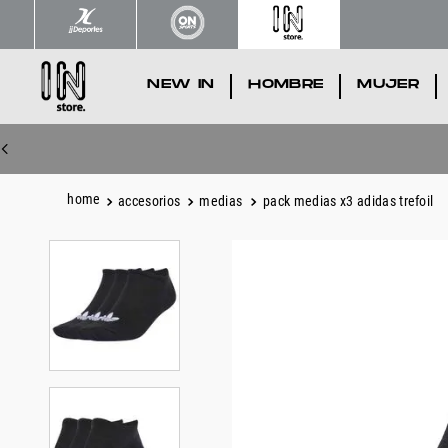
NEW IN
.
HOMBRE
.
MUJER
.
accesorios
medias
pack medias x3 adidas trefoil