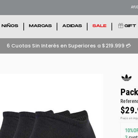
AYU
NIÑOS
.
MARCAS
.
ADIDAS
.
SALE
.
GIFT
6 Cuotas Sin Interés en Superiores a $219.999 💳
Pack
Referen
$
29
.
Precio sin imp
10%O
3
cuot