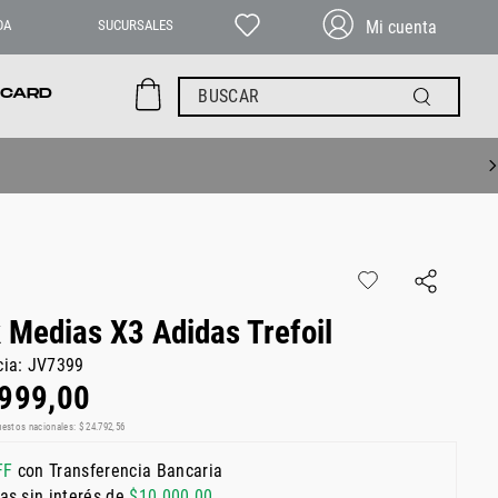
DA
SUCURSALES
BUSCAR
 CARD
 Medias X3 Adidas Trefoil
cia
:
JV7399
999
,
00
uestos nacionales:
$
24
.
792
,
56
FF
con Transferencia Bancaria
as sin interés de
$
10
.
000
,
00