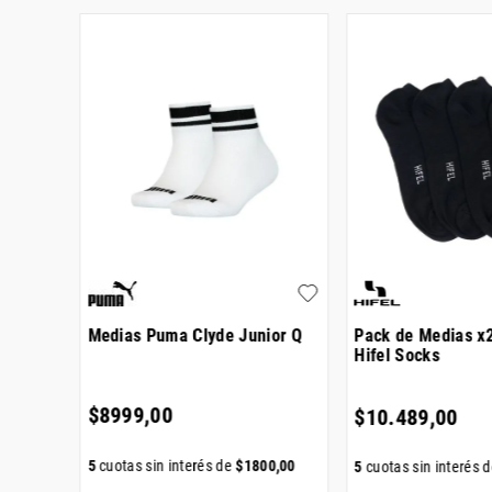
s
Medias Puma Clyde Junior Q
Pack de Medias x
Hifel Socks
$
8999
,
00
$
10
.
489
,
00
5
cuotas sin interés de
$
1800
,
00
60
,
00
5
cuotas sin interés 