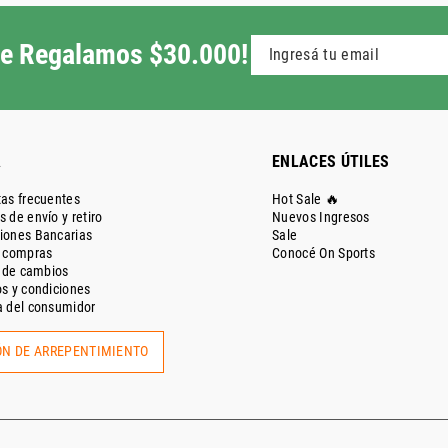
 te Regalamos $30.000!
A
ENLACES ÚTILES
as frecuentes
Hot Sale 🔥
 de envío y retiro
Nuevos Ingresos
iones Bancarias
Sale
e compras
Conocé On Sports
a de cambios
s y condiciones
 del consumidor
N DE ARREPENTIMIENTO