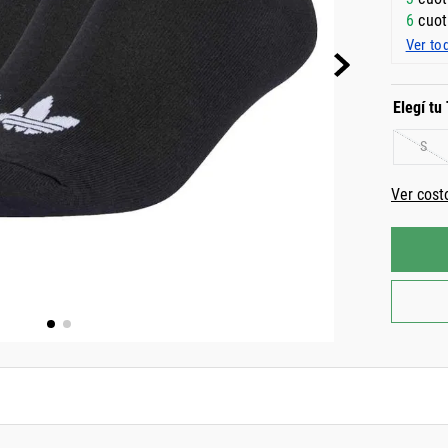
6
cuot
Ver to
S
Ver cost