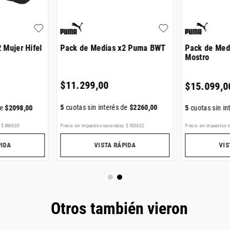
 Mujer Hifel
Pack de Medias x2 Puma BWT
Pack de Med
Mostro
$
11
.
299
,
00
$
15
.
099
,
0
5
cuotas sin interés de
$
2260
,
00
de
$
2098
,
00
5
cuotas sin in
:
$
8668
,
60
Precio sin impuestos nacionales:
$
9338
,
02
Precio sin impuestos n
PIDA
VISTA RÁPIDA
VIS
Otros también vieron