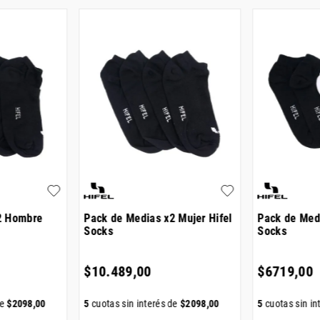
2 Hombre
Pack de Medias x2 Mujer Hifel
Pack de Medi
Socks
Socks
$
10
.
489
,
00
$
6719
,
00
de
$
2098
,
00
5
cuotas sin interés de
$
2098
,
00
5
cuotas sin in