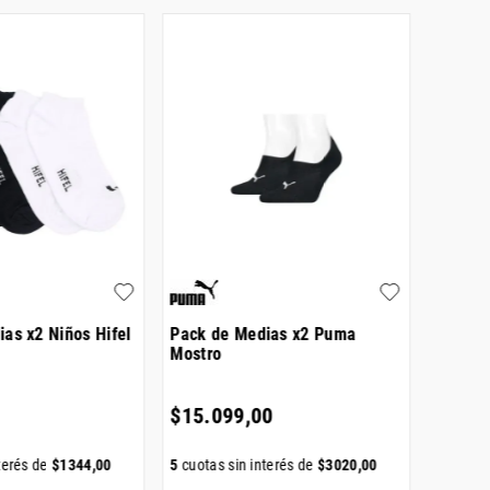
as x2 Niños Hifel
Pack de Medias x2 Puma
Pack d
Mostro
Socks
$
15
.
099
,
00
$
816
terés de
$
1344
,
00
5
cuotas sin interés de
$
3020
,
00
5
cuotas