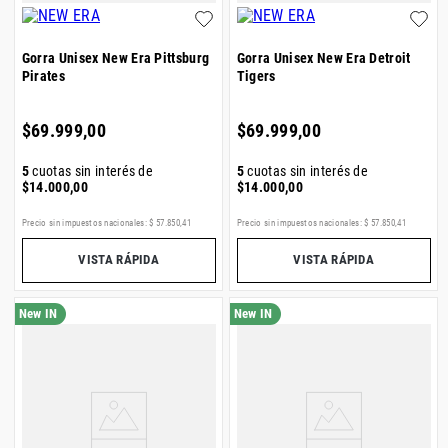
Gorra Unisex New Era Pittsburg
Gorra Unisex New Era Detroit
Pirates
Tigers
$
69
.
999
,
00
$
69
.
999
,
00
5
cuotas sin interés de
5
cuotas sin interés de
$
14
.
000
,
00
$
14
.
000
,
00
Precio sin impuestos nacionales:
$
57
.
850
,
41
Precio sin impuestos nacionales:
$
57
.
850
,
41
VISTA RÁPIDA
VISTA RÁPIDA