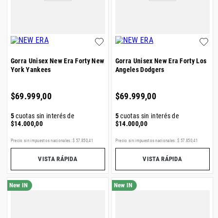
Gorra Unisex New Era Forty New
Gorra Unisex New Era Forty Los
York Yankees
Angeles Dodgers
$
69
.
999
,
00
$
69
.
999
,
00
5
cuotas sin interés de
5
cuotas sin interés de
$
14
.
000
,
00
$
14
.
000
,
00
Precio sin impuestos nacionales:
$
57
.
850
,
41
Precio sin impuestos nacionales:
$
57
.
850
,
41
VISTA RÁPIDA
VISTA RÁPIDA