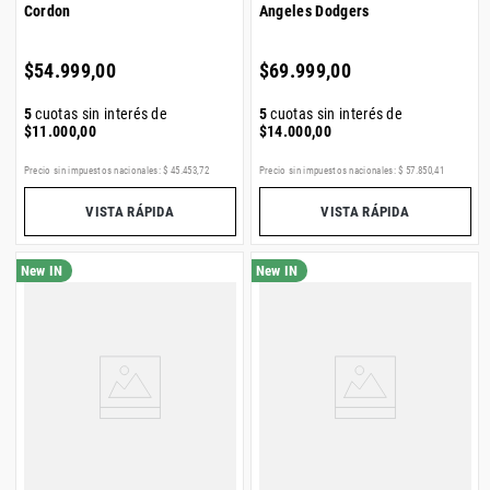
Cordon
Angeles Dodgers
$
54
.
999
,
00
$
69
.
999
,
00
5
cuotas sin interés de
5
cuotas sin interés de
$
11
.
000
,
00
$
14
.
000
,
00
Precio sin impuestos nacionales:
$
45
.
453
,
72
Precio sin impuestos nacionales:
$
57
.
850
,
41
VISTA RÁPIDA
VISTA RÁPIDA