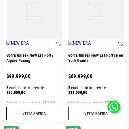
Gorra Unisex New Era Forty
Gorra Unisex New Era Forty New
Alpine Racing
York Giants
$
99
.
999
,
00
$
69
.
999
,
00
5
cuotas sin interés de
5
cuotas sin interés de
$
20
.
000
,
00
$
14
.
000
,
00
Precio sin impuestos nacionales:
$
82
.
643
,
80
Precio sin impuestos nacionales:
$
57
.
850
,
41
VISTA RÁPIDA
VISTA RÁPIDA