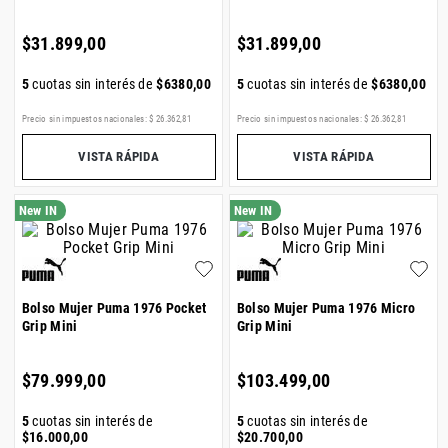
$
31
.
899
,
00
$
31
.
899
,
00
5
cuotas sin interés de
$
6380
,
00
5
cuotas sin interés de
$
6380
,
00
Precio sin impuestos nacionales:
$
26
.
362
,
81
Precio sin impuestos nacionales:
$
26
.
362
,
81
VISTA RÁPIDA
VISTA RÁPIDA
Bolso Mujer Puma 1976 Pocket
Bolso Mujer Puma 1976 Micro
Grip Mini
Grip Mini
$
79
.
999
,
00
$
103
.
499
,
00
5
cuotas sin interés de
5
cuotas sin interés de
$
16
.
000
,
00
$
20
.
700
,
00