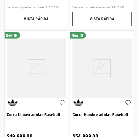
Precio sin impuestos nacionales:
$
66
.
114
,
88
Precio sin impuestos nacionales:
$
85
.
536
,
36
VISTA RÁPIDA
VISTA RÁPIDA
Gorra Unisex adidas Baseball
Gorra Hombre adidas Baseboll
$
49
.
999
,
00
$
54
.
999
,
00