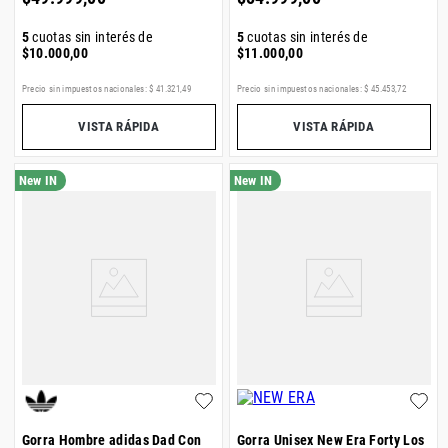
5
cuotas sin interés de
5
cuotas sin interés de
$
10
.
000
,
00
$
11
.
000
,
00
Precio sin impuestos nacionales:
$
41
.
321
,
49
Precio sin impuestos nacionales:
$
45
.
453
,
72
VISTA RÁPIDA
VISTA RÁPIDA
Gorra Hombre adidas Dad Con
Gorra Unisex New Era Forty Los