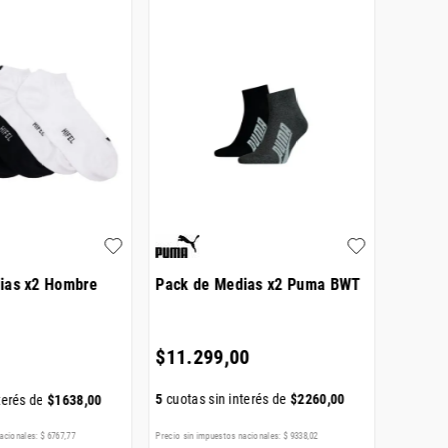
ias x2 Hombre
Pack de Medias x2 Puma BWT
Pack d
Socks
$
11
.
299
,
00
$
816
5
cuotas sin interés de
$
2260
,
00
terés de
$
1638
,
00
5
cuotas
acionales:
$
6767
,
77
Precio sin impuestos nacionales:
$
9338
,
02
Precio sin i