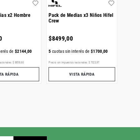
ias x2 Hombre
Pack de Medias x3 Niños Hifel
Pack d
Crew
Socks
0
$
8499
,
00
$
816
terés de
$
2144
,
00
5
cuotas sin interés de
$
1700
,
00
5
cuotas
acionales:
$
8858
,
68
Precio sin impuestos nacionales:
$
7023
,
97
Precio sin i
TA RÁPIDA
VISTA RÁPIDA