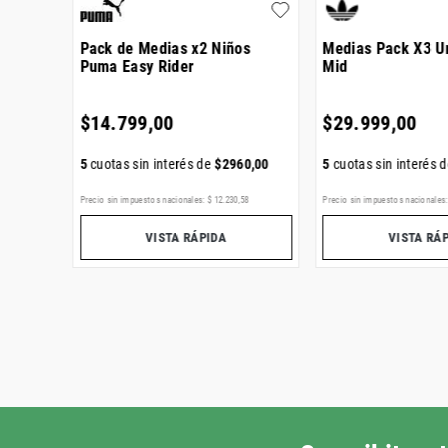
l Crew
Pack de Medias x2 Niños
Medias Pack X3 U
Puma Easy Rider
Mid
$
14
.
799
,
00
$
29
.
999
,
00
02
,
00
5
cuotas sin interés de
$
2960
,
00
5
cuotas sin interés 
Precio sin impuestos nacionales:
$
12
.
230
,
58
Precio sin impuestos nacionales
VISTA RÁPIDA
VISTA RÁ