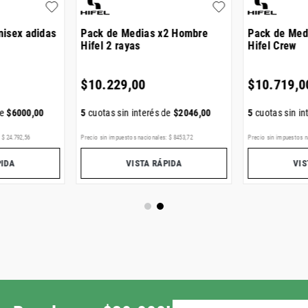
nisex adidas
Pack de Medias x2 Hombre
Pack de Med
Hifel 2 rayas
Hifel Crew
$
10
.
229
,
00
$
10
.
719
,
0
de
$
6000
,
00
5
cuotas sin interés de
$
2046
,
00
5
cuotas sin in
:
$
24
.
792
,
56
Precio sin impuestos nacionales:
$
8453
,
72
Precio sin impuestos n
PIDA
VISTA RÁPIDA
VIS