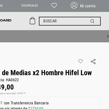
DA
SUCURSALES
BUSCAR
 CARD
 de Medias x2 Hombre Hifel Low
cia
:
HA0622
89
,
00
uestos nacionales:
$
6767
,
77
FF
con Transferencia Bancaria
as sin interés de
$
2730
,
00