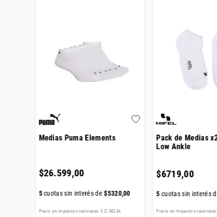
r Hifel
Medias Puma Elements
Pack de Medias x2
Low Ankle
$
26
.
599
,
00
$
6719
,
00
5
cuotas sin interés de
$
5320
,
00
00
,
00
5
cuotas sin interés 
Precio sin impuestos nacionales:
$
21
.
982
,
64
Precio sin impuestos nacionales