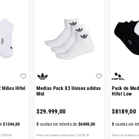
 Niños Hifel
Medias Pack X3 Unisex adidas
Pack de Med
Mid
Hifel Low
$
29
.
999
,
00
$
8189
,
00
de
$
1344
,
00
5
cuotas sin interés de
$
6000
,
00
5
cuotas sin in
:
$
5552
,
89
Precio sin impuestos nacionales:
$
24
.
792
,
56
Precio sin impuestos n