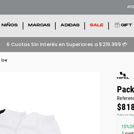
AYU
NIÑOS
.
MARCAS
.
ADIDAS
.
SALE
.
GIFT
Zapatillas adidas más buscadas 💥
Ver acá
 low
Pack
Referen
$
81
Precio sin imp
10%O
3
cuot