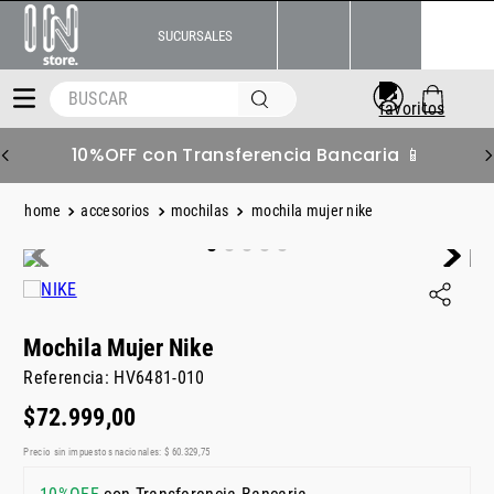
SUCURSALES
BUSCAR
10%OFF con Transferencia Bancaria 📱
accesorios
mochilas
mochila mujer nike
Mochila Mujer Nike
Referencia
:
HV6481-010
$
72
.
999
,
00
Precio sin impuestos nacionales:
$
60
.
329
,
75