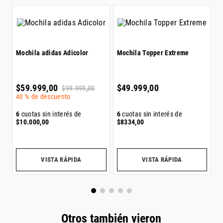
Mochila adidas Adicolor
Mochila Topper Extreme
M
L
$
59
.
999
,
00
$
49
.
999
,
00
$
$
99
.
999
,
00
40 %
de descuento
3
6
cuotas sin interés de
6
cuotas sin interés de
6
$
10
.
000
,
00
$
8334
,
00
$
VISTA RÁPIDA
VISTA RÁPIDA
Otros también vieron