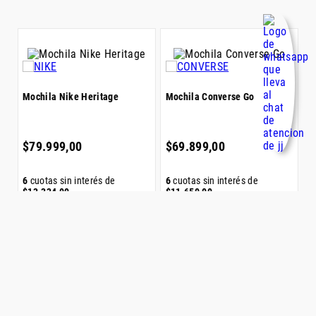
Mochila Nike Heritage
Mochila Converse Go
M
$
79
.
999
,
00
$
69
.
899
,
00
$
6
cuotas sin interés de
6
cuotas sin interés de
6
$
13
.
334
,
00
$
11
.
650
,
00
$
VISTA RÁPIDA
VISTA RÁPIDA