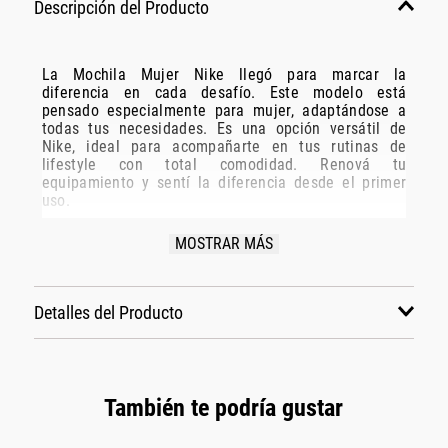
Descripción del Producto
La Mochila Mujer Nike llegó para marcar la
diferencia en cada desafío. Este modelo está
pensado especialmente para mujer, adaptándose a
todas tus necesidades. Es una opción versátil de
Nike, ideal para acompañarte en tus rutinas de
lifestyle con total comodidad. Renová tu
equipamiento y sentí la diferencia desde el primer
uso.
Especificaciones Técnicas:
MOSTRAR MÁS
Modelo: Hv6481-010
Marca: Nike
Detalles del Producto
Disciplina: lifestyle
Grupo: accesorios
Género: Mujer
Color: negro
También te podría gustar