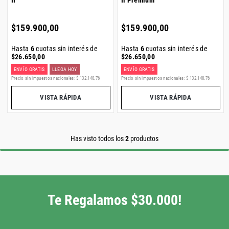
II
Ii Premium
$
159
.
900
,
00
$
159
.
900
,
00
Hasta
6
cuotas sin interés de
Hasta
6
cuotas sin interés de
$
26
.
650
,
00
$
26
.
650
,
00
ENVÍO GRATIS
LLEGA HOY
ENVÍO GRATIS
Precio sin impuestos nacionales:
$
132
.
148
,
76
Precio sin impuestos nacionales:
$
132
.
148
,
76
VISTA RÁPIDA
VISTA RÁPIDA
Has visto todos los
2
productos
Te Regalamos $30.000!