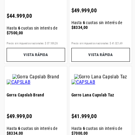
$
49
.
999
,
00
$
44
.
999
,
00
Hasta
6
cuotas sin interés de
$
8334
,
00
Hasta
6
cuotas sin interés de
$
7500
,
00
Precio sin impuestos nacionales:
$
37
.
189
,
26
Precio sin impuestos nacionales:
$
41
.
321
,
49
VISTA RÁPIDA
VISTA RÁPIDA
Gorra Capslab Brand
Gorro Lana Capslab Taz
$
49
.
999
,
00
$
41
.
999
,
00
Hasta
6
cuotas sin interés de
Hasta
6
cuotas sin interés de
$
8334
,
00
$
7000
,
00