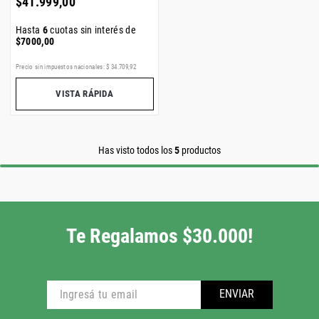
$
41
.
999
,
00
Hasta
6
cuotas sin interés de
$
7000
,
00
Precio sin impuestos nacionales:
$
34
.
709
,
92
VISTA RÁPIDA
Has visto todos los
5
productos
Te Regalamos $30.000!
ENVIAR