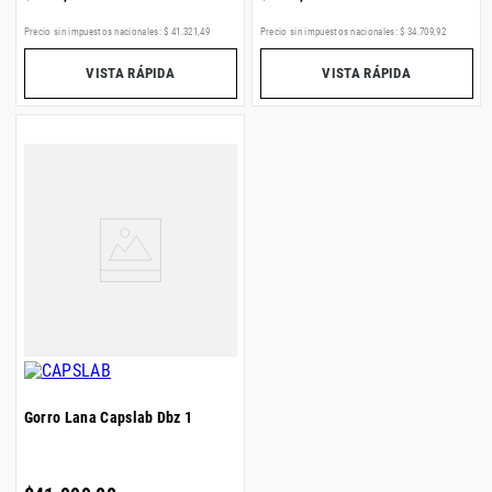
Precio sin impuestos nacionales:
$
41
.
321
,
49
Precio sin impuestos nacionales:
$
34
.
709
,
92
VISTA RÁPIDA
VISTA RÁPIDA
Gorro Lana Capslab Dbz 1