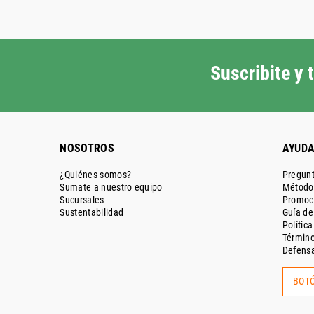
Suscribite y
NOSOTROS
AYUD
¿Quiénes somos?
Pregunt
Sumate a nuestro equipo
Métodos
Sucursales
Promoc
Sustentabilidad
Guía d
Polític
Término
Defensa
BOTÓ