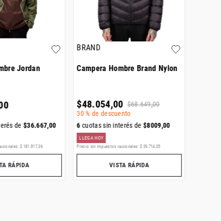
BRAND
mbre Jordan
Campera Hombre Brand Nylon
Camper
$
48
.
054
,
00
$
139
.
00
$
68
.
649
,
00
30 %
de descuento
6
cuotas sin interés de
$
8009
,
00
terés de
$
36
.
667
,
00
6
cuotas
LLEGA HOY
acionales:
$
181
.
817
,
36
Precio sin impuestos nacionales:
$
39
.
714
,
05
Precio sin i
TA RÁPIDA
VISTA RÁPIDA