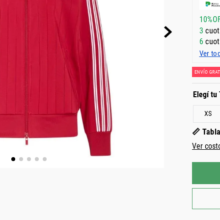
10%O
3
cuot
6
cuot
Ver to
ENVÍO GRAT
XS
📏 Tabla
Ver cost