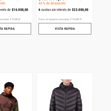
ento
40 %
de descuento
6
cuotas
terés de
$
16
.
000
,
00
6
cuotas sin interés de
$
23
.
000
,
00
ENVÍO GR
acionales:
$
79
.
338
,
02
Precio sin impuestos nacionales:
$
114
.
048
,
76
Precio sin i
TA RÁPIDA
VISTA RÁPIDA