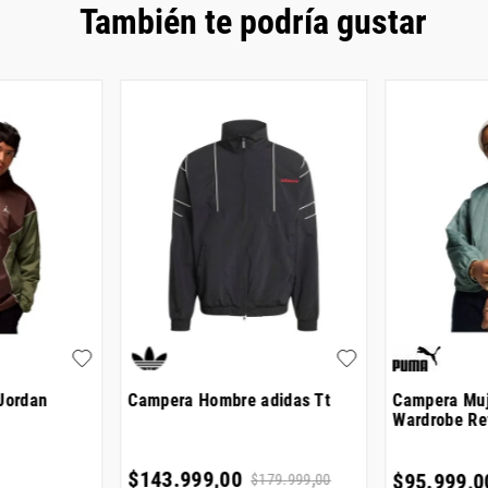
También te podría gustar
Jordan
Campera Hombre adidas Tt
Campera Mu
Wardrobe Re
$
143
.
999
,
00
$
95
.
999
,
0
$
179
.
999
,
00