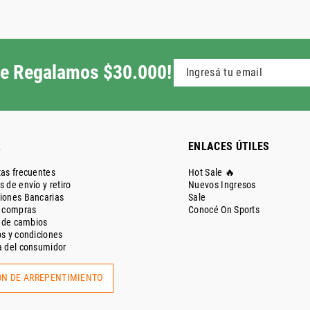
 te Regalamos $30.000!
A
ENLACES ÚTILES
as frecuentes
Hot Sale 🔥
 de envío y retiro
Nuevos Ingresos
iones Bancarias
Sale
e compras
Conocé On Sports
a de cambios
s y condiciones
 del consumidor
N DE ARREPENTIMIENTO