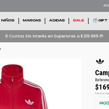
AYU
NIÑOS
.
MARCAS
.
ADIDAS
.
SALE
.
GIFT
6 Cuotas Sin Interés en Superiores a $219.999 💳
e
Camp
Referen
$
16
Precio sin imp