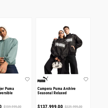
jer Puma
Campera Puma Archive
Camper
versible
Seasonal Relaxed
Adicol
0
$
137
.
999
,
00
$
219
.
$
159
.
999
,
00
$
229
.
999
,
00