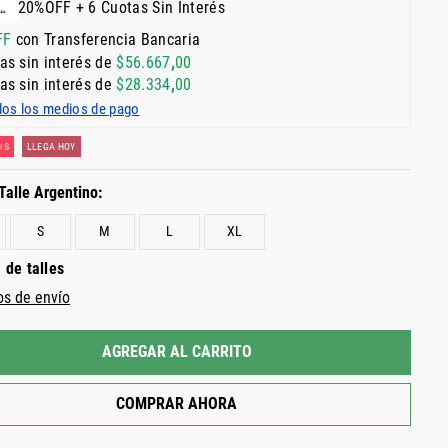
20%OFF + 6 Cuotas Sin Interés
FF
con Transferencia Bancaria
as sin interés de
$
56
.
667
,
00
as sin interés de
$
28
.
334
,
00
dos los medios de pago
IS
LLEGA HOY
S
M
L
XL
 de talles
os de envío
AGREGAR AL CARRITO
COMPRAR AHORA