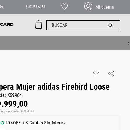
DA
SUCURSALES
BUSCAR
 CARD
era Mujer adidas Firebird Loose
cia
:
KS9984
9
.
999
,
00
uestos nacionales:
$
140
.
495
,
04
20%OFF + 3 Cuotas Sin Interés