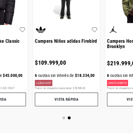
e Classic
Campera Niños adidas Firebird
Campera Ho
Brooklyn
$
109
.
999
,
00
$
219
.
999
,
6
cuotas sin interés de
$
18
.
334
,
00
de
$
45
.
000
,
00
6
cuotas sin in
LLEGA HOY
ENVÍO GRATIS
:
$
223
.
139
,
67
Precio sin impuestos nacionales:
$
90
.
908
,
26
Precio sin impuestos n
PIDA
VISTA RÁPIDA
VIS