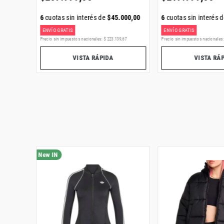
334
,
00
6
cuotas sin interés de
$
45
.
000
,
00
6
cuotas sin interés 
ENVÍO GRATIS
ENVÍO GRATIS
,
04
Precio sin impuestos nacionales:
$
223
.
139
,
67
Precio sin impuestos nacionales
VISTA RÁPIDA
VISTA RÁ