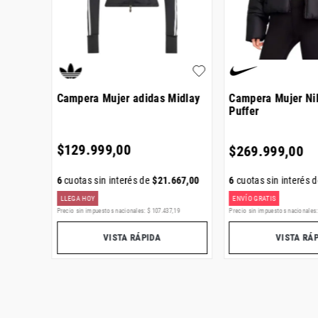
ture
Campera Mujer adidas Midlay
Campera Mujer Nik
Puffer
$
129
.
999
,
00
$
269
.
999
,
00
6
cuotas sin interés de
$
21
.
667
,
00
000
,
00
6
cuotas sin interés 
LLEGA HOY
ENVÍO GRATIS
34
Precio sin impuestos nacionales:
$
107
.
437
,
19
Precio sin impuestos nacionales
VISTA RÁPIDA
VISTA RÁ