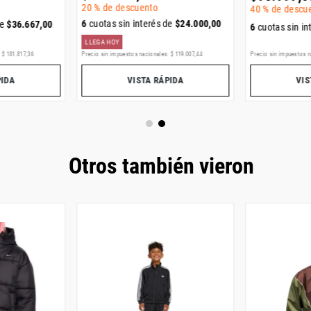
20 %
de descuento
40 %
de descu
6
cuotas sin interés de
$
24
.
000
,
00
de
$
36
.
667
,
00
6
cuotas sin in
LLEGA HOY
:
$
181
.
817
,
36
Precio sin impuestos nacionales:
$
119
.
007
,
44
Precio sin impuestos n
PIDA
VISTA RÁPIDA
VIS
Otros también vieron