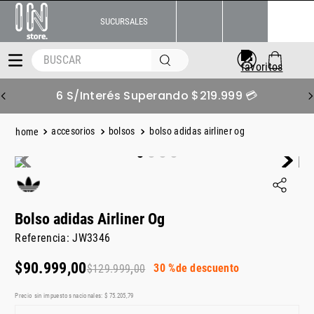
SUCURSALES
BUSCAR
6 S/Interés Superando $219.999 💳
accesorios
bolsos
bolso adidas airliner og
Bolso adidas Airliner Og
Referencia
:
JW3346
$
90
.
999
,
00
30 %
de descuento
$
129
.
999
,
00
Precio sin impuestos nacionales:
$
75
.
205
,
79