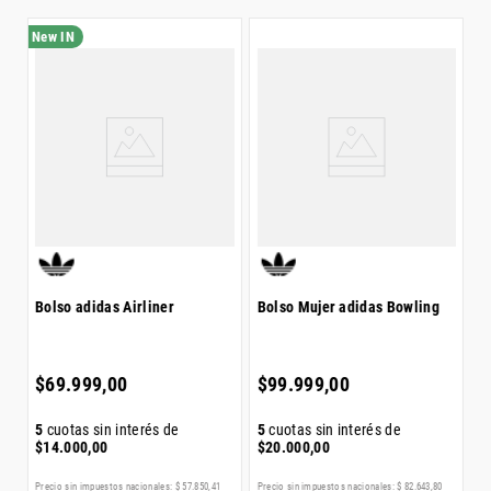
B
A
$
Bolso adidas Airliner
Bolso Mujer adidas Bowling
5
$
$
69
.
999
,
00
$
99
.
999
,
00
5
cuotas sin interés de
5
cuotas sin interés de
$
14
.
000
,
00
$
20
.
000
,
00
L
Precio sin impuestos nacionales:
$
57
.
850
,
41
Precio sin impuestos nacionales:
$
82
.
643
,
80
Pr