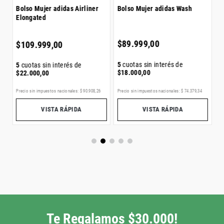
Bolso Mujer adidas Airliner
Bolso Mujer adidas Wash
Elongated
5
$
$
89
.
999
,
00
$
109
.
999
,
00
5
cuotas sin interés de
5
cuotas sin interés de
$
18
.
000
,
00
$
22
.
000
,
00
E
Precio sin impuestos nacionales:
$
90
.
908
,
26
Precio sin impuestos nacionales:
$
74
.
379
,
34
Pr
VISTA RÁPIDA
VISTA RÁPIDA
Te Regalamos $30.000!