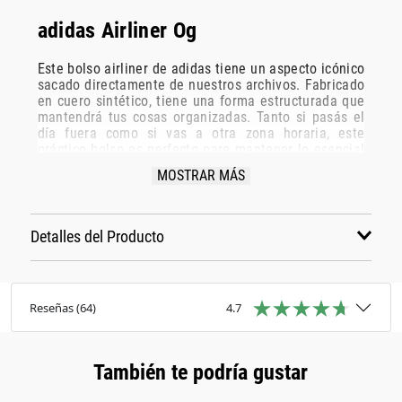
adidas Airliner Og
Este bolso airliner de adidas tiene un aspecto icónico
sacado directamente de nuestros archivos. Fabricado
en cuero sintético, tiene una forma estructurada que
mantendrá tus cosas organizadas. Tanto si pasás el
día fuera como si vas a otra zona horaria, este
práctico bolso es perfecto para mantener lo esencial
seguro y al alcance de la mano.
MOSTRAR MÁS
Detalles
• Dimensiones: 10 cm x 39 cm x 30 cm.
• Capacidad: 17,7 litros.
Detalles del Producto
• 100 % poliuretano.
• Con cierre.
• Color del artículo: Black.
• Número de artículo: JW3346.
Reseñas
(
64
)
4.7
También te podría gustar