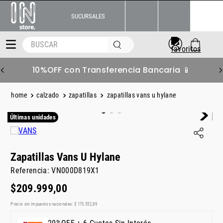
SUCURSALES
BUSCAR
6 S/Interés Superando $219.999 💳
calzado
zapatillas
zapatillas vans u hylane
Últimas unidades
Zapatillas Vans U Hylane
Referencia
:
VN000D819X1
$
209
.
999
,
00
Precio sin impuestos nacionales:
$
173
.
552
,
89