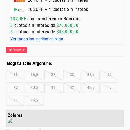
20%OFF + 6 Cuotas Sin Interés
10%OFF + 4 Cuotas Sin Interés
10%OFF
con Transferencia Bancaria
3
cuotas sin interés de
$
70
.
000
,
00
6
cuotas sin interés de
$
35
.
000
,
00
Ver todos los medios de pago
ENVÍO GRATIS
36
36,5
37
38
38,5
39
40
40,5
41
42
42,5
43
44
44,5
Colores