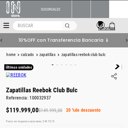
SUCURSALES
BUSCAR
10%OFF con Transferencia Bancaria 📱
calzado
zapatillas
zapatillas reebok club bulc
Últimas unidades
Zapatillas Reebok Club Bulc
Referencia
:
100032937
$
119
.
999
,
00
20 %
de descuento
$
149
.
999
,
00
Precio sin impuestos nacionales:
$
99
.
172
,
73