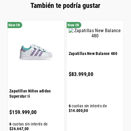
También te podría gustar
Z
S
$
Zapatillas Niños adidas
Superstar Ii
T
Zapatillas New Balance 480
6
$
$
159
.
999
,
00
$
83
.
999
,
00
6
cuotas sin interés de
6
cuotas sin interés de