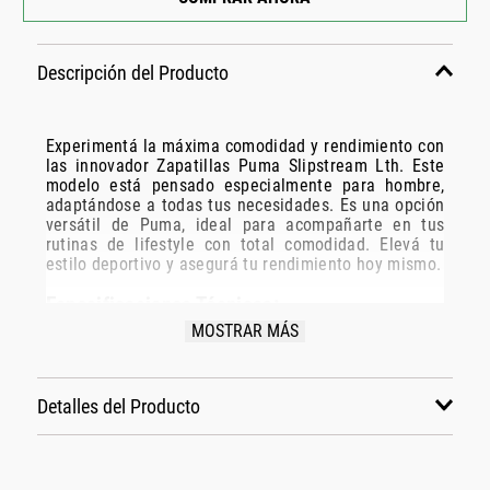
Descripción del Producto
Experimentá la máxima comodidad y rendimiento con
las innovador Zapatillas Puma Slipstream Lth. Este
modelo está pensado especialmente para hombre,
adaptándose a todas tus necesidades. Es una opción
versátil de Puma, ideal para acompañarte en tus
rutinas de lifestyle con total comodidad. Elevá tu
estilo deportivo y asegurá tu rendimiento hoy mismo.
Especificaciones Técnicas:
MOSTRAR MÁS
Modelo: 389021-22
Marca: Puma
Disciplina: lifestyle
Detalles del Producto
Grupo: calzado
Género: Hombre
Color: blanco