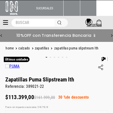
SUCURSALES
BUSCAR
10%OFF con Transferencia Bancaria 📱
calzado
zapatillas
zapatillas puma slipstream lth
2x1
Últimas unidades
Zapatillas Puma Slipstream lth
Referencia
:
389021-22
$
113
.
399
,
00
30 %
de descuento
$
161
.
999
,
00
Precio sin impuestos nacionales:
$
93
.
718
,
18