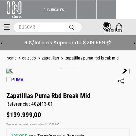
SUCURSALES
BUSCAR
6 S/Interés Superando $219.999 💳
calzado
zapatillas
zapatillas puma rbd break mid
Zapatillas Puma Rbd Break Mid
Referencia
:
402413-01
$
139
.
999
,
00
Precio sin impuestos nacionales:
$
115
.
701
,
65