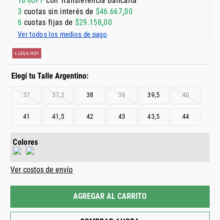
10%OFF
con Transferencia Bancaria
3
cuotas sin interés de
$
46
.
667
,
00
6
cuotas fijas de
$
29
.
158
,
00
Ver todos los medios de pago
LLEGA HOY
37
37,5
38
39
39,5
40
41
41,5
42
43
43,5
44
Colores
Ver costos de envío
AGREGAR AL CARRITO