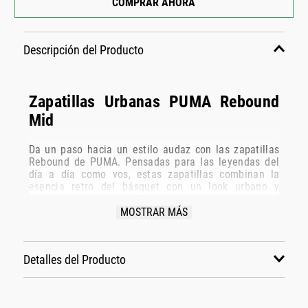
COMPRAR AHORA
Descripción del Producto
Zapatillas Urbanas PUMA Rebound
Mid
Da un paso hacia un estilo audaz con las zapatillas
Rebound de PUMA. Pensadas para las leyendas del
día a día como vos, estas zapatillas combinan la
esencia retro del básquet con un look urbano y
comodidad moderna. Hacé una declaración de estilo
a cada paso.
MOSTRAR MÁS
características y beneficios
• Plantilla SOFTFOAM+: Tecnología de plantilla
Detalles del Producto
cómoda y acolchada, diseñada con un talón extra
grueso para proporcionar una amortiguación suave y
un confort superior en cada pisada