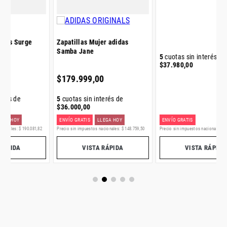
Zapatillas Mujer Vans W Sk8
Hi Platform
Zapatillas Mujer adidas
Samba Jane
5
$
$
189
.
899
,
00
$
179
.
999
,
00
5
cuotas sin interés de
5
cuotas sin interés de
$
37
.
980
,
00
$
36
.
000
,
00
ENVÍO GRATIS
LLEGA HOY
ENVÍO GRATIS
E
2
Precio sin impuestos nacionales:
$
148
.
759
,
50
Precio sin impuestos nacionales:
$
156
.
941
,
32
Pr
VISTA RÁPIDA
VISTA RÁPIDA