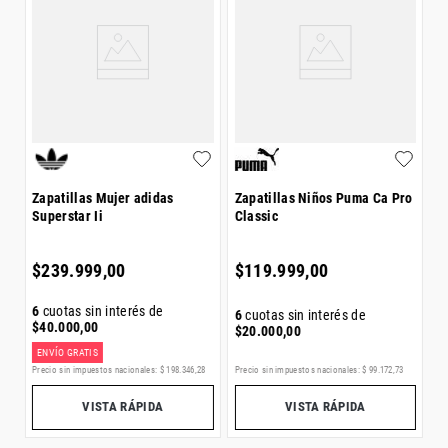
Z
C
$
Zapatillas Mujer adidas
Zapatillas Niños Puma Ca Pro
Superstar Ii
Classic
6
$
$
239
.
999
,
00
$
119
.
999
,
00
6
cuotas sin interés de
6
cuotas sin interés de
$
40
.
000
,
00
$
20
.
000
,
00
ENVÍO GRATIS
E
Precio sin impuestos nacionales:
$
198
.
346
,
28
Precio sin impuestos nacionales:
$
99
.
172
,
73
Pr
VISTA RÁPIDA
VISTA RÁPIDA