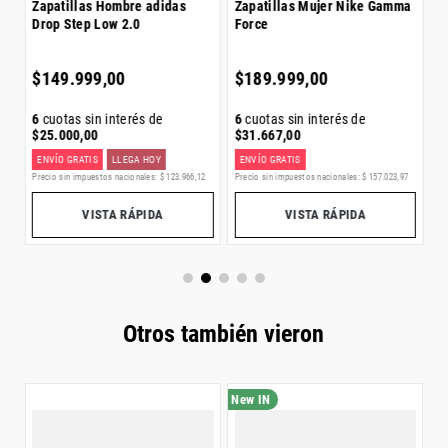
Zapatillas Hombre adidas
Zapatillas Mujer Nike Gamma
Drop Step Low 2.0
Force
6
$
$
149
.
999
,
00
$
189
.
999
,
00
6
cuotas sin interés de
6
cuotas sin interés de
$
25
.
000
,
00
$
31
.
667
,
00
ENVÍO GRATIS
LLEGA HOY
ENVÍO GRATIS
E
6
Precio sin impuestos nacionales:
$
123
.
966
,
12
Precio sin impuestos nacionales:
$
157
.
023
,
97
Pr
VISTA RÁPIDA
VISTA RÁPIDA
Otros también vieron