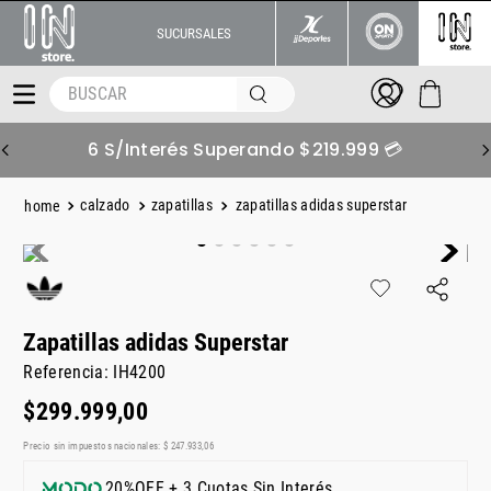
SUCURSALES
BUSCAR
6 S/Interés Superando $219.999 💳
calzado
zapatillas
zapatillas adidas superstar
Zapatillas adidas Superstar
Referencia
:
IH4200
$
299
.
999
,
00
Precio sin impuestos nacionales:
$
247
.
933
,
06
20%OFF + 3 Cuotas Sin Interés