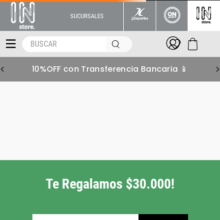
SUCURSALES
BUSCAR
10%OFF con Transferencia Bancaria 📱
zapatillas-ninos-nike-full-
force-lifestyle-fv5929001
Pero tenemos muchas
más alternativas para
vos!