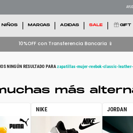
AYU
NIÑOS
.
MARCAS
.
ADIDAS
.
SALE
.
GIFT
10%OFF con Transferencia Bancaria 📱
zapatillas-mujer-reebok-classic-leather-
uchas más alterna
NIKE
JORDAN