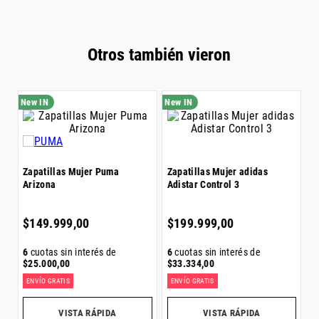
• Detalles: Líneas rápidas y atrevidas junto con los
elementos distintivos de la marca PUMA para un
auténtico look deportivo
Otros también vieron
Z
Zapatillas Mujer Puma
Zapatillas Mujer adidas
S
Arizona
Adistar Control 3
$
$
149
.
999
,
00
$
199
.
999
,
00
6
6
cuotas sin interés de
6
cuotas sin interés de
$
$
25
.
000
,
00
$
33
.
334
,
00
ENVÍO GRATIS
ENVÍO GRATIS
E
VISTA RÁPIDA
VISTA RÁPIDA