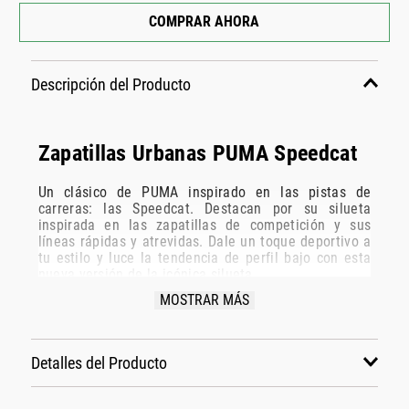
COMPRAR AHORA
Descripción del Producto
Zapatillas Urbanas PUMA Speedcat
Un clásico de PUMA inspirado en las pistas de
carreras: las Speedcat. Destacan por su silueta
inspirada en las zapatillas de competición y sus
líneas rápidas y atrevidas. Dale un toque deportivo a
tu estilo y luce la tendencia de perfil bajo con esta
nueva versión de la icónica silueta.
MOSTRAR MÁS
detalles
• Calce: Ancho regular con tipo de puntera
redondeada
• Ajuste: Sistema de amarre tradicional con cordones
Detalles del Producto
• Diseño: Silueta de perfil bajo inspirada en el
automovilismo de competición con tipo de tacón
plano