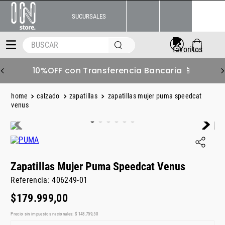
SUCURSALES
BUSCAR
10%OFF con Transferencia Bancaria 📱
calzado
zapatillas
zapatillas mujer puma speedcat
venus
Zapatillas Mujer Puma Speedcat Venus
Referencia
:
406249-01
$
179
.
999
,
00
Precio sin impuestos nacionales:
$
148
.
759
,
50