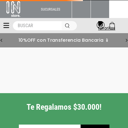
SUCURSALES
BUSCAR
10%OFF con Transferencia Bancaria 📱
zapatillas-mujer-puma-cali-
court-secret-lifestyle-40128201
Pero tenemos muchas
más alternativas para
vos!