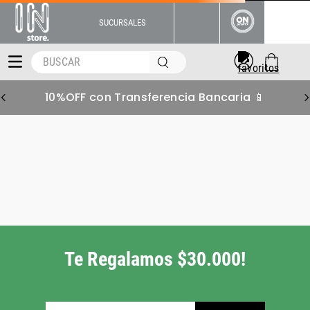
SUCURSALES
BUSCAR
10%OFF con Transferencia Bancaria 📱
zapatillas-mujer-nike-air-
force-1-lifestyle-dv3808100
Pero tenemos muchas
más alternativas para
vos!