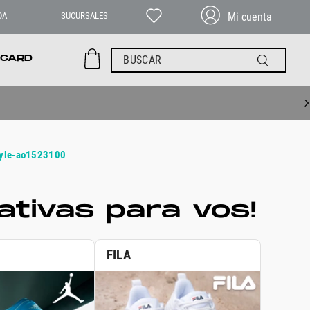
DA
SUCURSALES
BUSCAR
 CARD
style-ao1523100
tivas para vos!
FILA