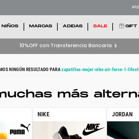
AYU
NIÑOS
.
MARCAS
.
ADIDAS
.
SALE
.
GIFT
10%OFF con Transferencia Bancaria 📱
zapatillas-mujer-nike-air-force-1-life
uchas más alterna
NIKE
JORDAN