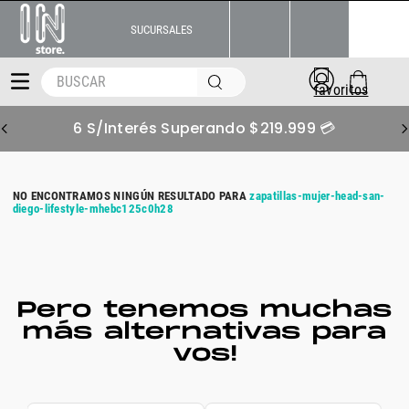
SUCURSALES
BUSCAR
6 S/Interés Superando $219.999 💳
zapatillas-mujer-head-san-
diego-lifestyle-mhebc125c0h28
Pero tenemos muchas
más alternativas para
vos!