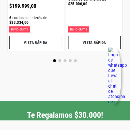
$
$
25
.
000
,
00
$
199
.
999
,
00
6
cuotas sin interés de
$
33
.
334
,
00
ENVÍO GRATIS
ENVÍO GRATIS
E
Precio sin impuestos nacionales:
$
165
.
288
,
43
Precio sin impuestos nacionales:
$
123
.
966
,
12
Pr
VISTA RÁPIDA
VISTA RÁPIDA
Otros también vieron
Z
no
Zapatillas Niños Nike Dunk