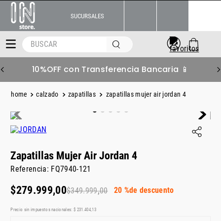
SUCURSALES
BUSCAR
10%OFF con Transferencia Bancaria 📱
calzado
zapatillas
zapatillas mujer air jordan 4
Zapatillas Mujer Air Jordan 4
Referencia
:
FQ7940-121
$
279
.
999
,
00
20 %
de descuento
$
349
.
999
,
00
Precio sin impuestos nacionales:
$
231
.
404
,
13