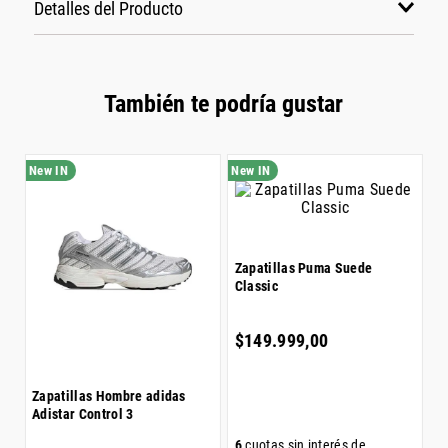
Detalles del Producto
Grupo: calzado
Género: Mujer
Color: verde
También te podría gustar
Z
Zapatillas Puma Suede
S
Classic
$
$
149
.
999
,
00
Zapatillas Hombre adidas
Adistar Control 3
6
6
cuotas sin interés de