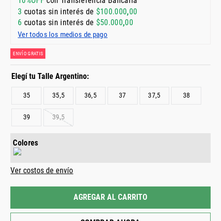
10%OFF
con Transferencia Bancaria
3
cuotas sin interés de
$
100
.
000
,
00
6
cuotas sin interés de
$
50
.
000
,
00
Ver todos los medios de pago
ENVÍO GRATIS
35
35,5
36,5
37
37,5
38
39
39,5
Colores
Ver costos de envío
AGREGAR AL CARRITO