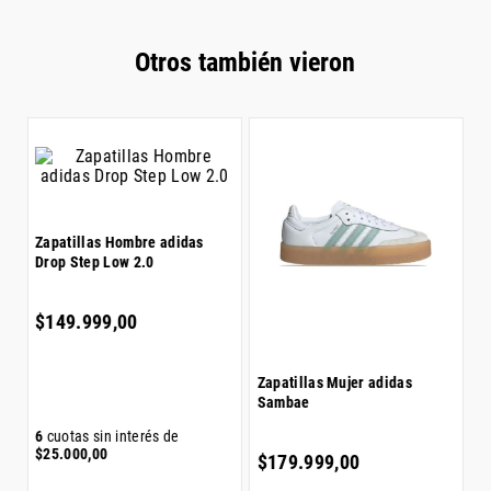
• Entresuela: De espuma suave que proporciona una
amortiguación ligera
• Tecnología: Nike Air que absorbe el impacto para
Otros también vieron
amortiguar cada paso
• Suela: De goma para una tracción duradera
• Detalles: Logotipo hinchado de Nike Swoosh
Z
Zapatillas Hombre adidas
A
Drop Step Low 2.0
$
$
149
.
999
,
00
Zapatillas Mujer adidas
Sambae
6
6
cuotas sin interés de
$
$
25
.
000
,
00
$
179
.
999
,
00