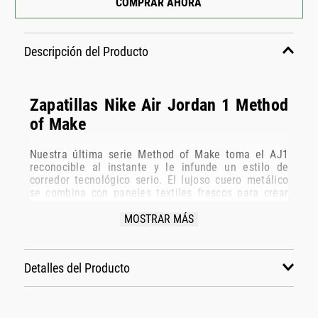
COMPRAR AHORA
Descripción del Producto
Zapatillas Nike Air Jordan 1 Method
of Make
Nuestra última serie Method of Make toma el AJ1
reconocible al instante y le infunde un estilo de
corredor tecnológico serio. El lujoso cuero metálico
se combina con paneles textiles frescos para crear
un diseño ricamente estratificado. Un logotipo
hinchado de Nike Swoosh se encuentra en la parte
MOSTRAR MÁS
superior de todo, completando el estilo de correr de
los años 00.
Detalles del Producto
detalles
• Capellada: Cuero real y sintético metálico
combinado con paneles textiles para mayor
durabilidad y estructura