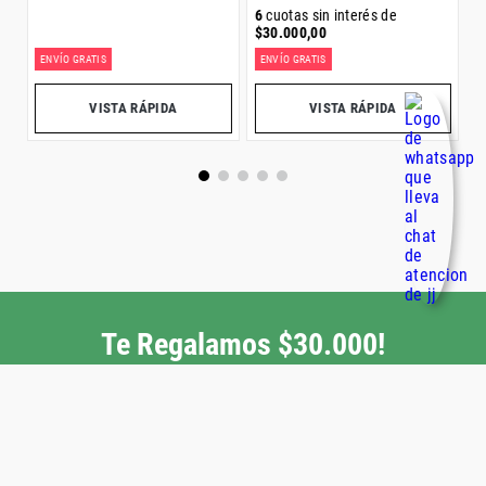
6
cuotas sin interés de
$
30
.
000
,
00
ENVÍO GRATIS
ENVÍO GRATIS
E
VISTA RÁPIDA
VISTA RÁPIDA
Te Regalamos $30.000!
ENVIAR