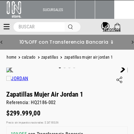
SUCURSALES
BUSCAR
10%OFF con Transferencia Bancaria 📱
calzado
zapatillas
zapatillas mujer air jordan 1
Zapatillas Mujer Air Jordan 1
Referencia
:
HQ2186-002
$
299
.
999
,
00
Precio sin impuestos nacionales:
$
247
.
933
,
06