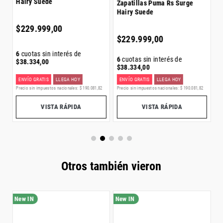
Hairy Suede
Zapatillas Puma Rs Surge
Hairy Suede
6
$
$
229
.
999
,
00
$
229
.
999
,
00
6
cuotas sin interés de
6
cuotas sin interés de
$
38
.
334
,
00
$
38
.
334
,
00
ENVÍO GRATIS
LLEGA HOY
ENVÍO GRATIS
LLEGA HOY
Precio sin impuestos nacionales:
$
190
.
081
,
82
0
Precio sin impuestos nacionales:
$
190
.
081
,
82
Pr
VISTA RÁPIDA
VISTA RÁPIDA
Otros también vieron