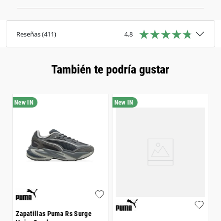
Grupo: CALZADO
Material: Exterior en cuero
Cierre: Cordones
Ajuste: Corte clásico
Reseñas
(
411
)
4.8
También te podría gustar
Z
$
Zapatillas Puma Rs Surge