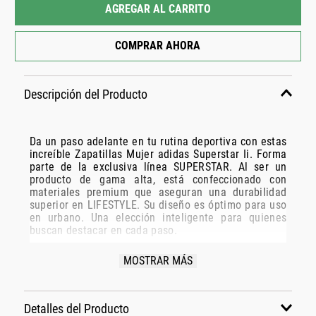
AGREGAR AL CARRITO
COMPRAR AHORA
Descripción del Producto
Da un paso adelante en tu rutina deportiva con estas
increíble Zapatillas Mujer adidas Superstar Ii. Forma
parte de la exclusiva línea SUPERSTAR. Al ser un
producto de gama alta, está confeccionado con
materiales premium que aseguran una durabilidad
superior en LIFESTYLE. Su diseño es óptimo para uso
en urbano. Una elección inteligente para quienes
buscan destacar en cada paso.
Especificaciones Técnicas:
MOSTRAR MÁS
Modelo: IH1611
Marca: ADIDAS
Detalles del Producto
Disciplina: LIFESTYLE