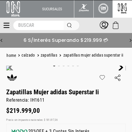
SUCURSALES
BUSCAR
6 S/Interés Superando $219.999 💳
calzado
zapatillas
zapatillas mujer adidas superstar ii
Zapatillas Mujer adidas Superstar Ii
Referencia
:
IH1611
$
219
.
999
,
00
Precio sin impuestos nacionales:
$
181
.
817
,
36
20%OFF + 3 Cuotas Sin Interés