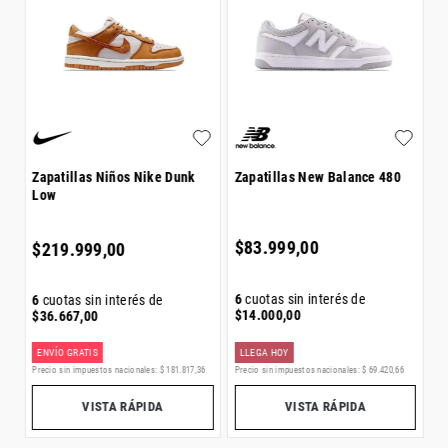
Zapatillas Niños Nike Dunk
Zapatillas New Balance 480
Z
Low
S
$
83
.
999
,
00
$
219
.
999
,
00
$
6
cuotas sin interés de
6
cuotas sin interés de
6
$
14
.
000
,
00
$
36
.
667
,
00
$
ENVÍO GRATIS
LLEGA HOY
E
2
Precio sin impuestos nacionales:
$
181
.
817
,
36
Precio sin impuestos nacionales:
$
69
.
420
,
66
Pr
VISTA RÁPIDA
VISTA RÁPIDA