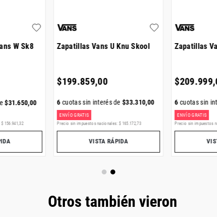
Vans W Sk8
Zapatillas Vans U Knu Skool
Zapatillas V
$
199
.
859
,
00
$
209
.
999
,
6
cuotas sin interés de
$
33
.
310
,
00
6
cuotas sin in
de
$
31
.
650
,
00
ENVÍO GRATIS
ENVÍO GRATIS
:
$
156
.
941
,
32
Precio sin impuestos nacionales:
$
165
.
172
,
73
Precio sin impuestos n
PIDA
VISTA RÁPIDA
VIS
Otros también vieron