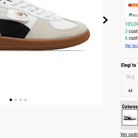
10%O
3
cuot
6
cuot
Ver to
37,5
44
Colores
Ver cost