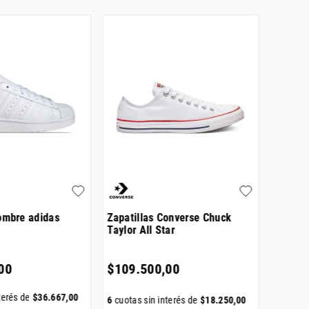
ombre adidas
Zapatillas Converse Chuck
Zapatil
Taylor All Star
Superst
00
$
109
.
500
,
00
$
129
.
terés de
$
36
.
667
,
00
6
cuotas sin interés de
$
18
.
250
,
00
6
cuotas