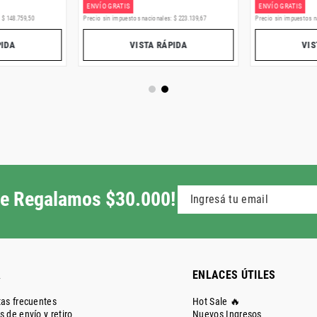
ENVÍO GRATIS
ENVÍO GRATIS
:
$
148
.
759
,
50
Precio sin impuestos nacionales:
$
223
.
139
,
67
Precio sin impuestos n
PIDA
VISTA RÁPIDA
VIS
 te Regalamos $30.000!
A
ENLACES ÚTILES
as frecuentes
Hot Sale 🔥
 de envío y retiro
Nuevos Ingresos