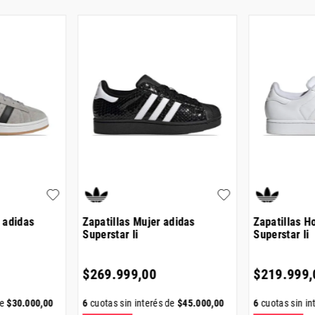
 adidas
Zapatillas Mujer adidas
Zapatillas H
Superstar Ii
Superstar Ii
$
269
.
999
,
00
$
219
.
999
,
de
$
30
.
000
,
00
6
cuotas sin interés de
$
45
.
000
,
00
6
cuotas sin in