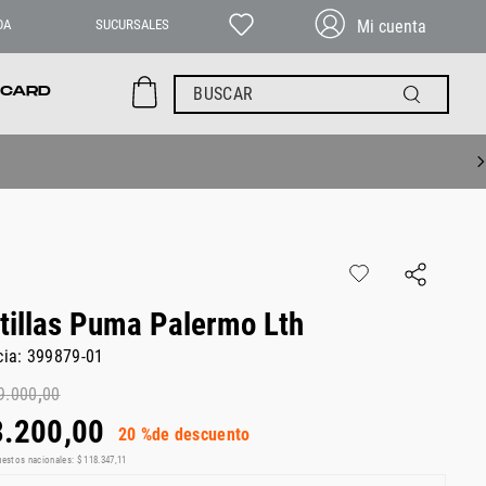
DA
SUCURSALES
BUSCAR
 CARD
tillas Puma Palermo Lth
cia
:
399879-01
9
.
000
,
00
3
.
200
,
00
20 %
de descuento
uestos nacionales:
$
118
.
347
,
11