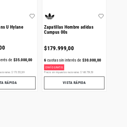
ans U Hylane
Zapatillas Hombre adidas
Zapatil
Campus 00s
Superst
00
$
179
.
999
,
00
$
129
.
terés de
$
35
.
000
,
00
6
cuotas sin interés de
$
30
.
000
,
00
6
cuotas
ENVÍO GRATIS
acionales:
$
173
.
552
,
89
Precio sin impuestos nacionales:
$
148
.
759
,
50
Precio sin i
TA RÁPIDA
VISTA RÁPIDA