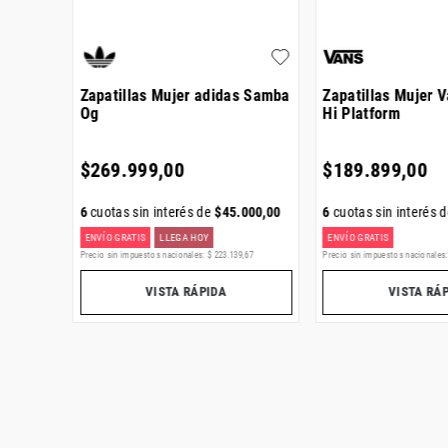
ge
Zapatillas Mujer adidas Samba
Zapatillas Mujer 
Og
Hi Platform
$
269
.
999
,
00
$
189
.
899
,
00
334
,
00
6
cuotas sin interés de
$
45
.
000
,
00
6
cuotas sin interés 
ENVÍO GRATIS
LLEGA HOY
ENVÍO GRATIS
,
82
Precio sin impuestos nacionales:
$
223
.
139
,
67
Precio sin impuestos nacionales
VISTA RÁPIDA
VISTA RÁ