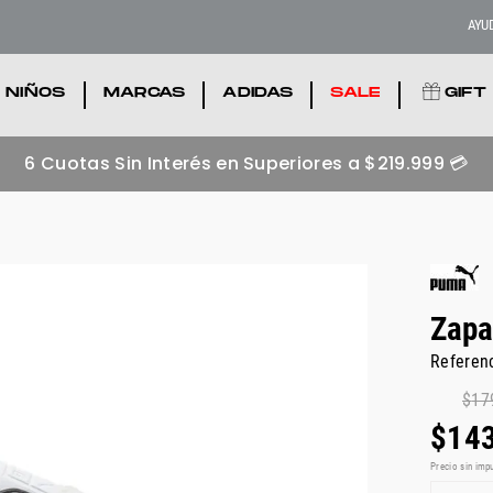
AYU
NIÑOS
.
MARCAS
.
ADIDAS
.
SALE
.
GIFT
6 Cuotas Sin Interés en Superiores a $219.999 💳
Zapa
Referen
$
17
$
14
Precio sin imp