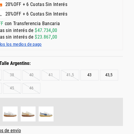
20%OFF + 6 Cuotas Sin Interés
20%OFF + 6 Cuotas Sin Interés
FF
con Transferencia Bancaria
as sin interés de
$
47
.
734
,
00
as sin interés de
$
23
.
867
,
00
dos los medios de pago
38
40
41
41,5
43
43,5
45
46
os de envío