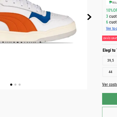
10%O
3
cuot
6
cuot
Ver to
ENVÍO GRAT
39,5
44
Ver cost