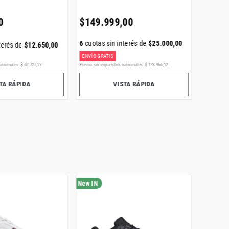
0
$
149
.
999
,
00
$
219
.
6
cuotas sin interés de
$
25
.
000
,
00
6
cuotas
terés de
$
12
.
650
,
00
ENVÍO GRATIS
ENVÍO GR
acionales:
$
62
.
727
,
27
Precio sin impuestos nacionales:
$
123
.
966
,
12
Precio sin i
TA RÁPIDA
VISTA RÁPIDA