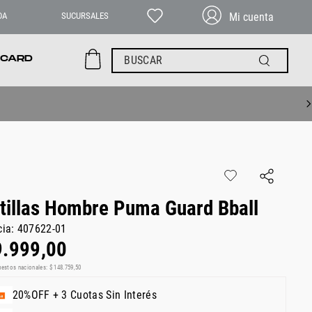
DA
SUCURSALES
BUSCAR
 CARD
tillas Hombre Puma Guard Bball
cia
:
407622-01
9
.
999
,
00
uestos nacionales:
$
148
.
759
,
50
20%OFF + 3 Cuotas Sin Interés