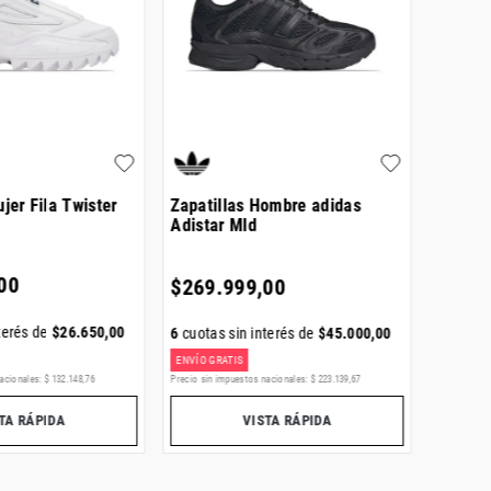
jer Fila Twister
Zapatillas Hombre adidas
Zapati
Adistar Mld
Shado
00
$
269
.
999
,
00
$
179
.
terés de
$
26
.
650
,
00
6
cuotas sin interés de
$
45
.
000
,
00
6
cuotas
ENVÍO GRATIS
ENVÍO GR
acionales:
$
132
.
148
,
76
Precio sin impuestos nacionales:
$
223
.
139
,
67
Precio sin i
TA RÁPIDA
VISTA RÁPIDA