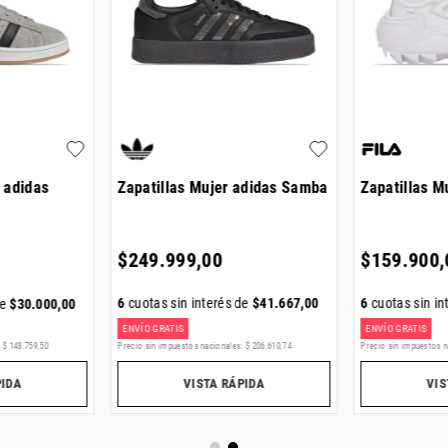
 adidas
Zapatillas Mujer adidas Samba
Zapatillas Mu
$
249
.
999
,
00
$
159
.
900
,
6
cuotas sin interés de
$
41
.
667
,
00
6
cuotas sin in
de
$
30
.
000
,
00
ENVÍO GRATIS
ENVÍO GRATIS
:
$
148
.
759
,
50
Precio sin impuestos nacionales:
$
206
.
610
,
74
Precio sin impuestos n
PIDA
VISTA RÁPIDA
VIS