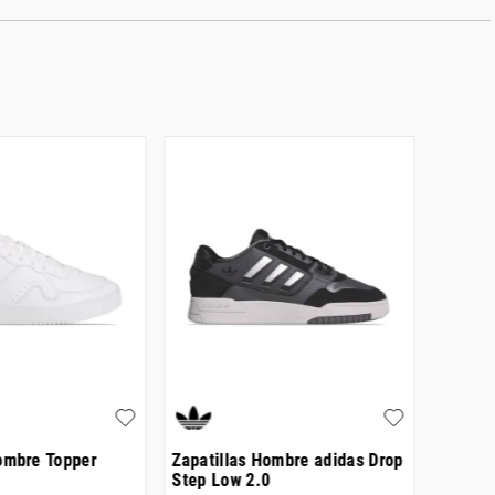
Hombre Topper
Zapatillas Hombre adidas Drop
Zapati
Step Low 2.0
Low