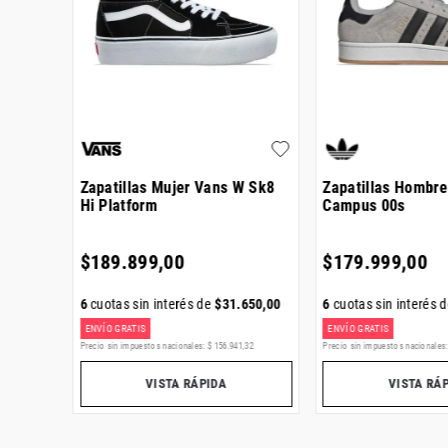
o
Zapatillas Mujer Vans W Sk8
Zapatillas Hombre
Hi Platform
Campus 00s
$
189
.
899
,
00
$
179
.
999
,
00
334
,
00
6
cuotas sin interés de
$
31
.
650
,
00
6
cuotas sin interés 
ENVÍO GRATIS
ENVÍO GRATIS
,
04
Precio sin impuestos nacionales:
$
156
.
941
,
32
Precio sin impuestos nacionales
VISTA RÁPIDA
VISTA RÁ