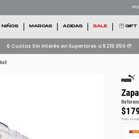
AYU
NIÑOS
.
MARCAS
.
ADIDAS
.
SALE
.
GIFT
6 Cuotas Sin Interés en Superiores a $219.999 💳
ball
Zapa
Referen
$
17
Precio sin imp