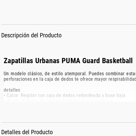
Descripción del Producto
Zapatillas Urbanas PUMA Guard Basketball
Un modelo clásico, de estilo atemporal. Puedes combinar estas
perforaciones en la caja de dedos te ofrece mayor respirabilida
detalles
• Calce: Regular con caja de dedos redondeada y base baja
• Ajuste: Sistema de amarre tradicional con cordones
• Materiales: Empeine confeccionado en material sintético, texti
• Confort: Entresuela alta que absorbe eficientemente los impac
• Detalles: Íconos PUMA Cat y elementos distintivos de la marc
• Origen: Hecho en Indonesia
Detalles del Producto