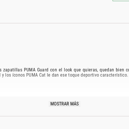
 zapatillas PUMA Guard con el look que quieras, quedan bien co
d y los íconos PUMA Cat le dan ese toque deportivo característico
l y cuero de alta calidad
MOSTRAR MÁS
tos y panel de perforaciones en la puntera para una óptima respir
a PUMA Basketball para un auténtico look deportivo