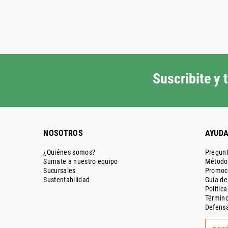
Suscribite y
NOSOTROS
AYUD
¿Quiénes somos?
Pregunt
Sumate a nuestro equipo
Métodos
Sucursales
Promoc
Sustentabilidad
Guía d
Polític
Término
Defensa