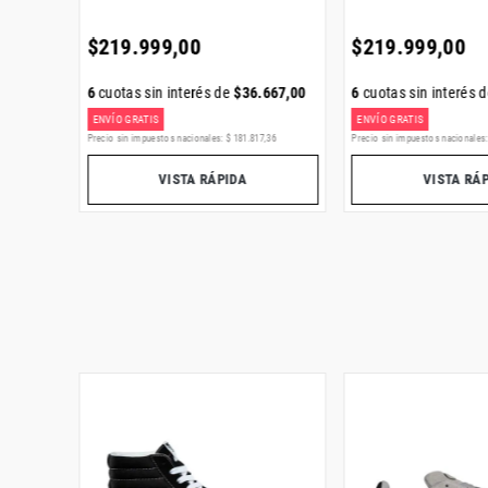
$
219
.
999
,
00
$
219
.
999
,
00
6
cuotas sin interés de
$
36
.
667
,
00
6
cuotas sin interés 
667
,
00
ENVÍO GRATIS
ENVÍO GRATIS
,
19
Precio sin impuestos nacionales:
$
181
.
817
,
36
Precio sin impuestos nacionales
VISTA RÁPIDA
VISTA RÁ