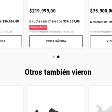
$
219
.
999
,
00
$
75
.
900
,
0
de
$
36
.
667
,
00
6
cuotas sin interés de
$
36
.
667
,
00
6
cuotas sin in
ENVÍO GRATIS
:
$
181
.
817
,
36
Precio sin impuestos nacionales:
$
181
.
817
,
36
Precio sin impuestos n
PIDA
VISTA RÁPIDA
VIS
Otros también vieron