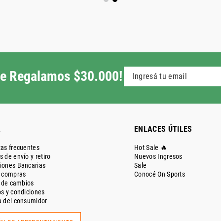
 te Regalamos $30.000!
A
ENLACES ÚTILES
as frecuentes
Hot Sale 🔥
 de envío y retiro
Nuevos Ingresos
iones Bancarias
Sale
e compras
Conocé On Sports
a de cambios
s y condiciones
 del consumidor