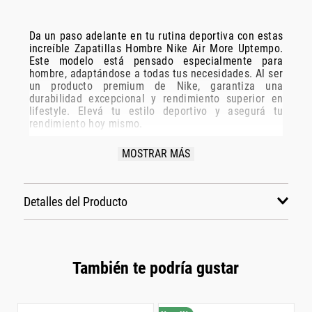
Da un paso adelante en tu rutina deportiva con estas
increíble Zapatillas Hombre Nike Air More Uptempo.
Este modelo está pensado especialmente para
hombre, adaptándose a todas tus necesidades. Al ser
un producto premium de Nike, garantiza una
durabilidad excepcional y rendimiento superior en
lifestyle. Elevá tu estilo deportivo y asegurá tu
rendimiento hoy mismo.
Especificaciones Técnicas:
MOSTRAR MÁS
Modelo: Fz3055-102
Marca: Nike
Detalles del Producto
Disciplina: lifestyle
Grupo: calzado
Género: Hombre
Color: blanco
También te podría gustar