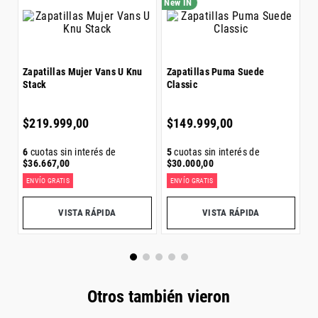
Z
Zapatillas Mujer Vans U Knu
Zapatillas Puma Suede
A
Stack
Classic
$
$
219
.
999
,
00
$
149
.
999
,
00
5
6
cuotas sin interés de
5
cuotas sin interés de
$
$
36
.
667
,
00
$
30
.
000
,
00
ENVÍO GRATIS
ENVÍO GRATIS
E
0
Precio sin impuestos nacionales:
$
181
.
817
,
36
Precio sin impuestos nacionales:
$
123
.
966
,
12
Pr
VISTA RÁPIDA
VISTA RÁPIDA
Otros también vieron