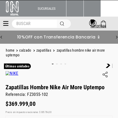
SUCURSALES
BUSCAR
10%OFF con Transferencia Bancaria 📱
calzado
zapatillas
zapatillas hombre nike air more
uptempo
Últimas unidades
Zapatillas Hombre Nike Air More Uptempo
Referencia
:
FZ3055-102
$
369
.
999
,
00
Precio sin impuestos nacionales:
$
305
.
784
,
30