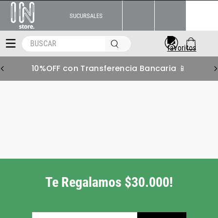
SUCURSALES
BUSCAR
on Transferencia Bancaria 📱
6 S/In
Te Regalamos $30.000!