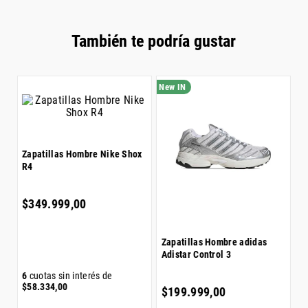
Género: Hombre
Color: gris
También te podría gustar
Z
Zapatillas Hombre Nike Shox
S
R4
$
$
349
.
999
,
00
Zapatillas Hombre adidas
Adistar Control 3
6
6
cuotas sin interés de
$
$
58
.
334
,
00
$
199
.
999
,
00