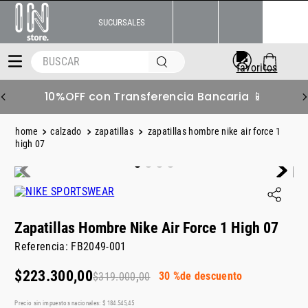
SUCURSALES
BUSCAR
10%OFF con Transferencia Bancaria 📱
calzado
zapatillas
zapatillas hombre nike air force 1
high 07
Zapatillas Hombre Nike Air Force 1 High 07
Referencia
:
FB2049-001
$
223
.
300
,
00
30 %
de descuento
$
319
.
000
,
00
Precio sin impuestos nacionales:
$
184
.
545
,
45