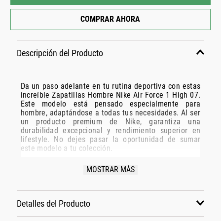
COMPRAR AHORA
Descripción del Producto
Da un paso adelante en tu rutina deportiva con estas
increíble Zapatillas Hombre Nike Air Force 1 High 07.
Este modelo está pensado especialmente para
hombre, adaptándose a todas tus necesidades. Al ser
un producto premium de Nike, garantiza una
durabilidad excepcional y rendimiento superior en
lifestyle. No dejes pasar la oportunidad de sumar
este modelo a tu colección.
Especificaciones Técnicas:
MOSTRAR MÁS
Modelo: Fb2049-001
Marca: Nike
Detalles del Producto
Disciplina: lifestyle
Grupo: calzado