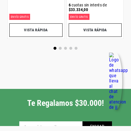
6
cuotas sin interés de
$
33
.
334
,
00
ENVÍO GRATIS
ENVÍO GRATIS
E
VISTA RÁPIDA
VISTA RÁPIDA
Te Regalamos $30.000!
ENVIAR