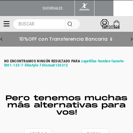
SUCURSALES
BUSCAR
10%OFF con Transferencia Bancaria 📱
zapatillas-hombre-lacoste-
l001-123-7-lifestyle-745sma0126312
Pero tenemos muchas
más alternativas para
vos!