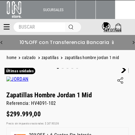
SUCURSALES
BUSCAR
10%OFF con Transferencia Bancaria 📱
calzado
zapatillas
zapatillas hombre jordan 1 mid
Últimas unidades
Zapatillas Hombre Jordan 1 Mid
Referencia
:
HV4091-102
$
299
.
999
,
00
Precio sin impuestos nacionales:
$
247
.
933
,
06