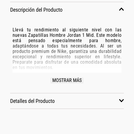
Descripción del Producto
Llevá tu rendimiento al siguiente nivel con las
nuevas Zapatillas Hombre Jordan 1 Mid. Este modelo
está pensado especialmente para hombre,
adaptándose a todas tus necesidades. Al ser un
producto premium de Nike, garantiza una durabilidad
excepcional y rendimiento superior en lifestyle.
Preparate para disfrutar de una comodidad absoluta
en tus movimientos.
Especificaciones Técnicas:
MOSTRAR MÁS
Modelo: Hv4091-102
Marca: Nike
Detalles del Producto
Disciplina: lifestyle
Grupo: calzado
Género: Hombre
Color: blanco
También te podría gustar