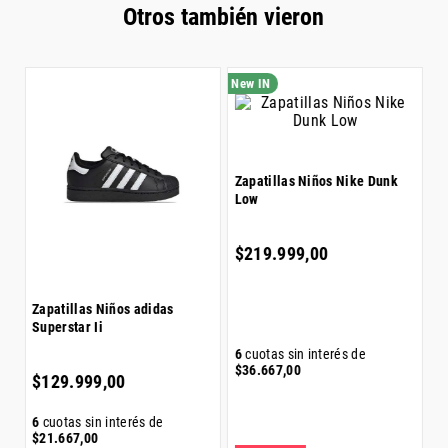
Z
Zapatillas Hombre Puma Ca
S
Match
$
$
149
.
999
,
00
Zapatillas Niños adidas
Superstar Ii
6
6
cuotas sin interés de
$
$
25
.
000
,
00
$
129
.
999
,
00
6
cuotas sin interés de
$
21
.
667
,
00
ENVÍO GRATIS
E