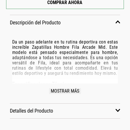
COMPRAR AHORA
Descripción del Producto
Da un paso adelante en tu rutina deportiva con estas
increíble Zapatillas Hombre Fila Arcade Mid. Este
modelo está pensado especialmente para hombre,
adaptándose a todas tus necesidades. Es una opción
versátil de Fila, ideal para acompañarte en tus
rutinas de lifestyle con total comodidad. Elevá tu
estilo deportivo y asegurá tu rendimiento hoy mismo.
Especificaciones Técnicas:
MOSTRAR MÁS
Modelo: F01l111-5951
Marca: Fila
Disciplina: lifestyle
Detalles del Producto
Grupo: calzado
Género: Hombre
Color: blanco