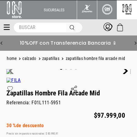
SUCURSALES
BUSCAR
10%OFF con Transferencia Bancaria 📱
calzado
zapatillas
zapatillas hombre fila arcade mid
Zapatillas Hombre Fila Arcade Mid
Referencia
:
F01L111-5951
$
97
.
999
,
00
30 %
de descuento
Precio sin impuestos nacionales:
$
80
.
990
,
91