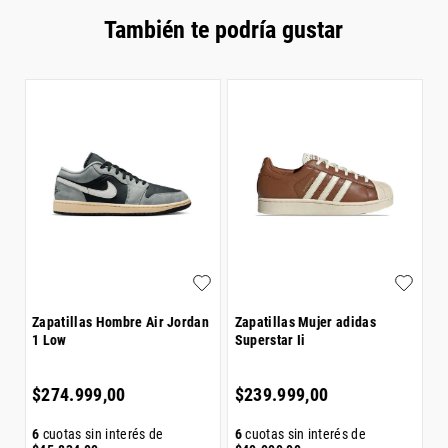
También te podría gustar
Z
re
C
$
Zapatillas Hombre Air Jordan
Zapatillas Mujer adidas
1 Low
Superstar Ii
6
$
$
274
.
999
,
00
$
239
.
999
,
00
6
cuotas sin interés de
6
cuotas sin interés de