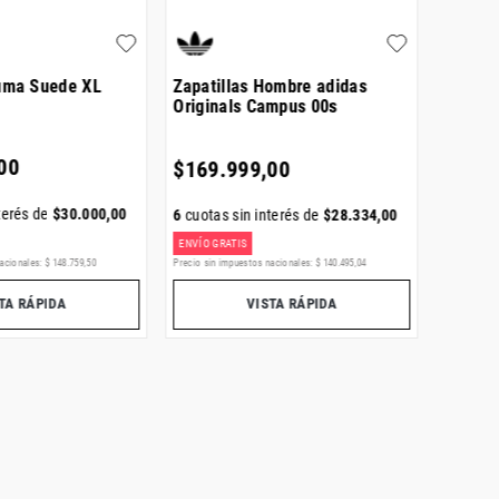
Puma Suede XL
Zapatillas Hombre adidas
Zapati
Originals Campus 00s
Supers
00
$
169
.
999
,
00
$
169
.
terés de
$
30
.
000
,
00
6
cuotas sin interés de
$
28
.
334
,
00
6
cuotas
ENVÍO GRATIS
ENVÍO GR
acionales:
$
148
.
759
,
50
Precio sin impuestos nacionales:
$
140
.
495
,
04
Precio sin i
TA RÁPIDA
VISTA RÁPIDA