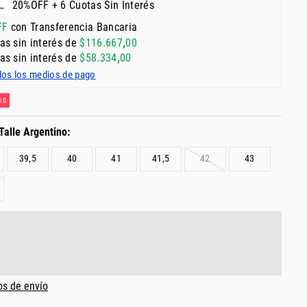
20%OFF + 6 Cuotas Sin Interés
FF
con Transferencia Bancaria
as sin interés de
$
116
.
667
,
00
as sin interés de
$
58
.
334
,
00
dos los medios de pago
IS
39,5
40
41
41,5
42
43
os de envío