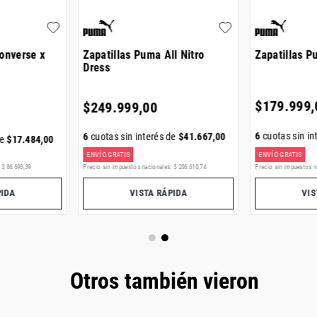
Converse x
Zapatillas Puma All Nitro
Zapatillas 
Dress
$
179
.
999
,
$
249
.
999
,
00
6
cuotas sin in
6
cuotas sin interés de
$
41
.
667
,
00
de
$
17
.
484
,
00
ENVÍO GRATIS
ENVÍO GRATIS
:
$
86
.
693
,
39
Precio sin impuestos nacionales:
$
206
.
610
,
74
Precio sin impuestos n
PIDA
VISTA RÁPIDA
VIS
Otros también vieron