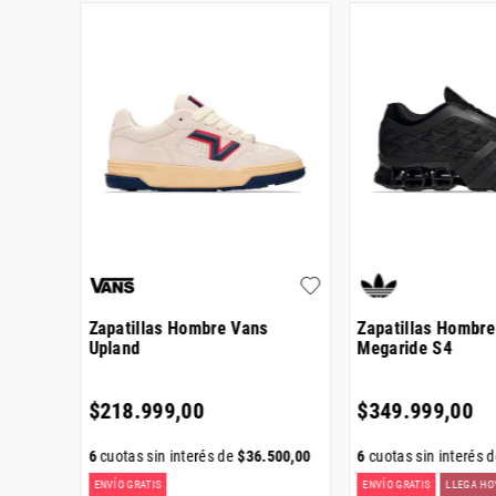
as
Zapatillas Hombre Vans
Zapatillas Hombre
Upland
Megaride S4
$
218
.
999
,
00
$
349
.
999
,
00
000
,
00
6
cuotas sin interés de
$
36
.
500
,
00
6
cuotas sin interés 
ENVÍO GRATIS
ENVÍO GRATIS
LLEGA HO