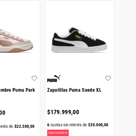
Hombre Puma Park
Zapatillas Puma Suede XL
Zapati
Step L
$
179
.
999
,
00
00
$
149
.
6
cuotas sin interés de
$
30
.
000
,
00
6
cuotas
terés de
$
22
.
500
,
00
ENVÍO GRATIS
ENVÍO GR