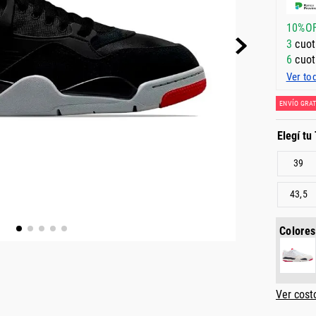
10%O
3
cuot
6
cuot
Ver to
ENVÍO GRAT
39
43,5
Colores
Ver cost