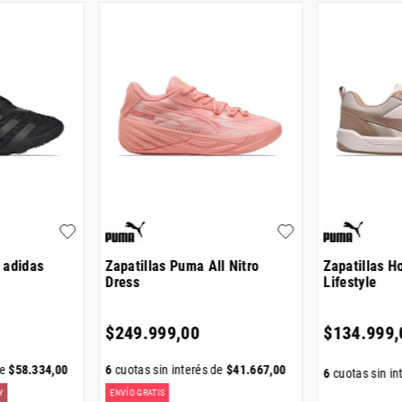
 adidas
Zapatillas Puma All Nitro
Zapatillas 
Dress
Lifestyle
$
249
.
999
,
00
$
134
.
999
,
de
$
58
.
334
,
00
6
cuotas sin interés de
$
41
.
667
,
00
6
cuotas sin in
Y
ENVÍO GRATIS