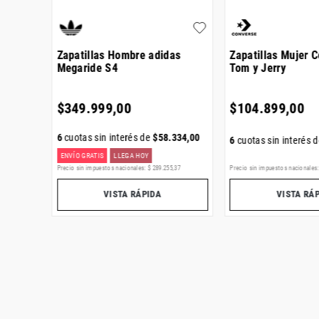
Air
Zapatillas Hombre adidas
Zapatillas Mujer 
Megaride S4
Tom y Jerry
$
349
.
999
,
00
$
104
.
899
,
00
667
,
00
6
cuotas sin interés de
$
58
.
334
,
00
6
cuotas sin interés 
ENVÍO GRATIS
LLEGA HOY
,
30
Precio sin impuestos nacionales:
$
289
.
255
,
37
Precio sin impuestos nacionales
VISTA RÁPIDA
VISTA RÁ