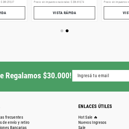
:
$
289
.
255
,
37
Precio sin impuestos nacionales:
$
206
.
610
,
74
Precio sin impuestos n
PIDA
VISTA RÁPIDA
VIS
 te Regalamos $30.000!
A
ENLACES ÚTILES
as frecuentes
Hot Sale 🔥
 de envío y retiro
Nuevos Ingresos
iones Bancarias
Sale