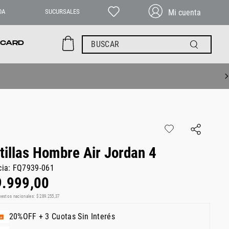
DA
SUCURSALES
BUSCAR
 CARD
Ver acá
tillas Hombre Air Jordan 4
cia
:
FQ7939-061
9
.
999
,
00
uestos nacionales:
$
289
.
255
,
37
20%OFF + 3 Cuotas Sin Interés