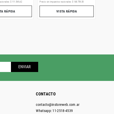
acionales:
$
111
.
569
,
42
Precio sin impuestos nacionales:
$
148
.
759
,
50
Precio sin i
TA RÁPIDA
VISTA RÁPIDA
ENVIAR
CONTACTO
contacto@instoreweb.com.ar
Whatsapp: 11-2518-4539