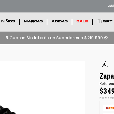
AYU
NIÑOS
.
MARCAS
.
ADIDAS
.
SALE
.
GIFT
Zapatillas adidas más buscadas 💥
Zapa
Referen
$
34
Precio sin imp