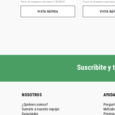
,
89
Precio sin impuestos nacionales:
$
180
.
990
,
91
Precio sin impuestos nacionales
VISTA RÁPIDA
VISTA RÁ
Suscribite y
NOSOTROS
AYUD
¿Quiénes somos?
Pregunt
Sumate a nuestro equipo
Métodos
Sucursales
Promoc