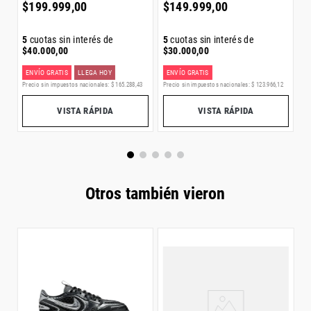
$
42
.
$
199
.
999
,
00
$
149
.
999
,
00
Detalles
• Ajuste clásico.
• Cordones.
5
cuotas sin interés de
5
cuotas sin interés de
• Exterior de gamuza.
$
40
.
000
,
00
$
30
.
000
,
00
• Plantilla de tela.
• Suela de caucho.
ENVÍO GRATIS
LLEGA HOY
ENVÍO GRATIS
ENVÍO
• 3 Tiras Moldeada.
Precio sin impuestos nacionales:
$
165
.
288
,
43
Precio sin impuestos nacionales:
$
123
.
966
,
12
Precio 
• Color del artículo: Crystal White / Core Black / Gum.
• Número de artículo: KI3511.
VISTA RÁPIDA
VISTA RÁPIDA
Otros también vieron
Z
D