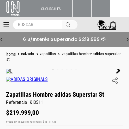
SUCURSALES
BUSCAR
6 S/Interés Superando $219.999 💳
calzado
zapatillas
zapatillas hombre adidas superstar
st
Zapatillas Hombre adidas Superstar St
Referencia
:
KI3511
$
219
.
999
,
00
Precio sin impuestos nacionales:
$
181
.
817
,
36