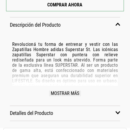
COMPRAR AHORA
Descripción del Producto
Revolucioná tu forma de entrenar y vestir con las
Zapatillas Hombre adidas Superstar St. Las icónicas
zapatillas Superstar con puntera con relieve
rediseñada para un look más atrevido. Forma parte
de la exclusiva línea SUPERSTAR. Al ser un producto
de gama alta, está confeccionado con materiales
premium que aseguran una durabilidad superior en
LIFESTYLE. Su diseño es óptimo para uso en urbano.
Sentí la diferencia Adidas desde el primer momento.
MOSTRAR MÁS
Especificaciones Técnicas:
Modelo: KI3511
Detalles del Producto
Marca: ADIDAS
Disciplina: LIFESTYLE
Grupo: CALZADO
Material: Exterior en cuero