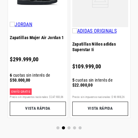
$
Zapatillas Mujer Air Jordan 1
Zapatillas Niños adidas
Superstar Ii
5
$
299
.
999
,
00
$
$
109
.
999
,
00
6
cuotas sin interés de
5
cuotas sin interés de
$
50
.
000
,
00
$
22
.
000
,
00
ENVÍO GRATIS
0
Precio sin impuestos nacionales:
$
90
.
908
,
26
Precio sin impuestos nacionales:
$
247
.
933
,
06
Pr
VISTA RÁPIDA
VISTA RÁPIDA