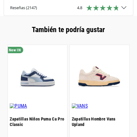
Cierre: Cordones
Ajuste: Corte clásico
Reseñas
(
2147
)
4.8
También te podría gustar
Z
$
Zapatillas Niños Puma Ca Pro
Zapatillas Hombre Vans
Classic
Upland
6