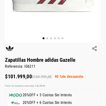
Zapatillas Hombre adidas Gazelle
Referencia
:
IG6211
$
101
.
999
,
00
40 %
de descuento
$
169
.
999
,
00
Precio sin impuestos nacionales:
$
84
.
296
,
69
20%OFF + 3 Cuotas Sin Interés
20%OFF + 6 Cuotas Sin Interés