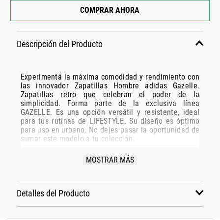
COMPRAR AHORA
Descripción del Producto
Experimentá la máxima comodidad y rendimiento con
las innovador Zapatillas Hombre adidas Gazelle.
Zapatillas retro que celebran el poder de la
simplicidad. Forma parte de la exclusiva línea
GAZELLE. Es una opción versátil y resistente, ideal
para tus rutinas de LIFESTYLE. Su diseño es óptimo
para uso en urbano. No dejes pasar la oportunidad de
sumar este modelo a tu colección.
Especificaciones Técnicas:
MOSTRAR MÁS
Modelo: IG6211
Marca: ADIDAS
Detalles del Producto
Disciplina: LIFESTYLE
Grupo: CALZADO
Material: Exterior en cuero