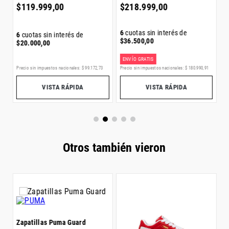
$
$
119
.
999
,
00
$
218
.
999
,
00
6
cuotas sin interés de
6
cuotas sin interés de
$
36
.
500
,
00
$
20
.
000
,
00
ENVÍO GRATIS
E
2
Precio sin impuestos nacionales:
$
99
.
172
,
73
Precio sin impuestos nacionales:
$
180
.
990
,
91
Pr
VISTA RÁPIDA
VISTA RÁPIDA
Otros también vieron
Zapatillas Puma Guard
Z