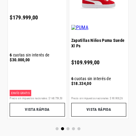
A
$
179
.
999
,
00
$
Zapatillas Niños Puma Suede
Xl Ps
6
cuotas sin interés de
6
$
30
.
000
,
00
$
$
109
.
999
,
00
6
cuotas sin interés de
$
18
.
334
,
00
ENVÍO GRATIS
3
Precio sin impuestos nacionales:
$
148
.
759
,
50
Precio sin impuestos nacionales:
$
90
.
908
,
26
Pr
VISTA RÁPIDA
VISTA RÁPIDA