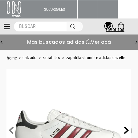
SUCURSALES
BUSCAR
Más buscados adidas 💥
Ver acá
calzado
zapatillas
zapatillas hombre adidas gazelle