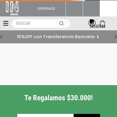
SUCURSALES
BUSCAR
10%OFF con Transferencia Bancaria 📱
short-unisex-jordan-
poolside-lifestyle-hf9371687
Pero tenemos muchas
más alternativas para
vos!