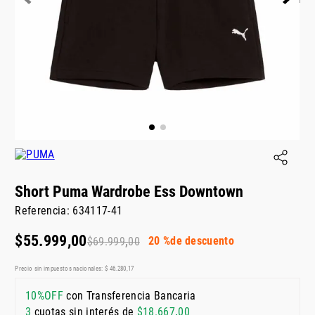
Short Puma Wardrobe Ess Downtown
Referencia
:
634117-41
$
55
.
999
,
00
20 %
de descuento
$
69
.
999
,
00
Precio sin impuestos nacionales:
$
46
.
280
,
17
10%OFF
con Transferencia Bancaria
3
cuotas sin interés de
$
18
.
667
,
00