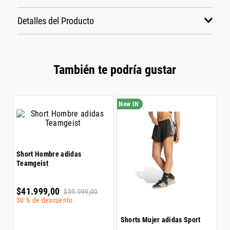
Detalles del Producto
También te podría gustar
S
Short Hombre adidas
Teamgeist
$
3
$
41
.
999
,
00
$
59
.
999
,
00
30 %
de descuento
Shorts Mujer adidas Sport