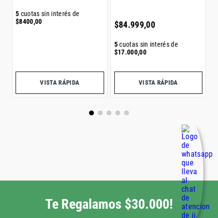
5
5
cuotas sin interés de
$
$
8400
,
00
$
84
.
999
,
00
5
cuotas sin interés de
$
17
.
000
,
00
Precio sin impuestos nacionales:
$
34
.
709
,
92
Precio sin impuestos nacionales:
$
70
.
247
,
11
Pr
VISTA RÁPIDA
VISTA RÁPIDA
Otros también vieron
Bermuda Hombre Fila
S