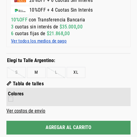
20%OFF + 6 Cuotas Sin Interés
10%OFF + 4 Cuotas Sin Interés
10%OFF
con Transferencia Bancaria
3
cuotas sin interés de
$
35
.
000
,
00
6
cuotas fijas de
$
21
.
868
,
00
Ver todos los medios de pago
S
M
L
XL
📏 Tabla de talles
Colores
Ver costos de envío
AGREGAR AL CARRITO