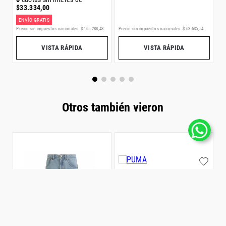
$
33
.
334
,
00
ENVÍO GRATIS
Precio sin impuestos nacionales:
$
165
.
288
,
43
Precio sin impuestos nacionales:
$
63
.
635
,
54
Pr
VISTA RÁPIDA
VISTA RÁPIDA
Otros también vieron
S
$