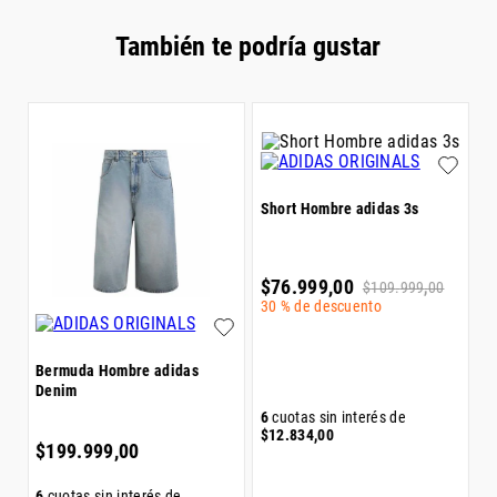
También te podría gustar
Short Hombre adidas 3s
S
$
76
.
999
,
00
$
$
109
.
999
,
00
30 %
de descuento
Bermuda Hombre adidas
Denim
6
cuotas sin interés de
6
$
12
.
834
,
00
$
$
199
.
999
,
00
6
cuotas sin interés de