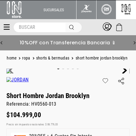
SUCURSALES
BUSCAR
10%OFF con Transferencia Bancaria 📱
ropa
shorts & bermudas
short hombre jordan brooklyn
Short Hombre Jordan Brooklyn
Referencia
:
HV0560-013
$
104
.
999
,
00
Precio sin impuestos nacionales:
$
86
.
776
,
03