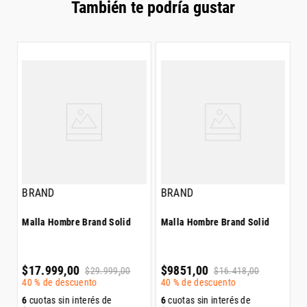
También te podría gustar
B
M
$
4
BRAND
BRAND
Malla Hombre Brand Solid
Malla Hombre Brand Solid
6
$
$
17
.
999
,
00
$
9851
,
00
$
29
.
999
,
00
$
16
.
418
,
00
40 %
de descuento
40 %
de descuento
6
cuotas sin interés de
6
cuotas sin interés de