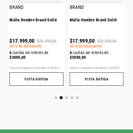
BRAND
BRAND
Malla Hombre Brand Solid
Malla Hombre Brand Solid
6
$
$
17
.
999
,
00
$
17
.
999
,
00
$
29
.
999
,
00
$
29
.
999
,
00
40 %
de descuento
40 %
de descuento
6
cuotas sin interés de
6
cuotas sin interés de
$
3000
,
00
$
3000
,
00
L
Precio sin impuestos nacionales:
$
14
.
875
,
21
Precio sin impuestos nacionales:
$
14
.
875
,
21
Pr
VISTA RÁPIDA
VISTA RÁPIDA