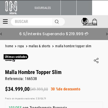
SUCURSALES
BUSCAR
6 S/Interés Superando $219.999 💳
ropa
mallas & shorts
malla hombre topper slim
Últimas unidades
Malla Hombre Topper Slim
Referencia
:
166538
$
34
.
999
,
00
30 %
de descuento
$
49
.
999
,
00
Precio sin impuestos nacionales:
$
28
.
924
,
79
10%OFF
con Transferencia Bancaria