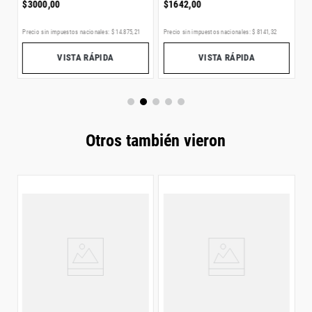
$
3000
,
00
$
1642
,
00
Precio sin impuestos nacionales:
$
14
.
875
,
21
Precio sin impuestos nacionales:
$
8141
,
32
Pr
VISTA RÁPIDA
VISTA RÁPIDA
Otros también vieron
B
M
$
4