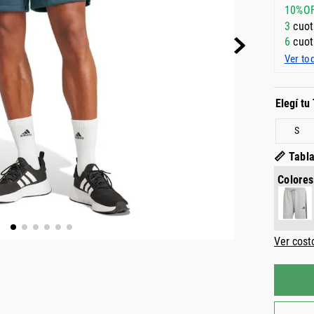
10%O
3
cuot
6
cuot
Ver to
S
📏 Tabla
Colores
Ver cost