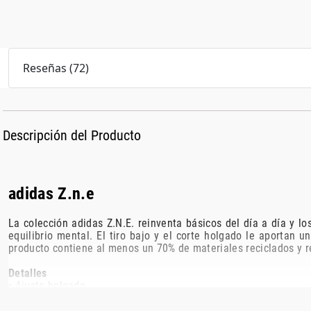
Reseñas
(
72
)
Descripción del Producto
adidas Z.n.e
La colección adidas Z.N.E. reinventa básicos del día a día y l
equilibrio mental. El tiro bajo y el corte holgado le aportan
producto contiene al menos un 70% de materiales reciclados y r
Detalles
• Ajuste holgado..
• Cintura con cordón ajustable.
• Tejido de punto doble 56 % algodón, 40 % poliéster reciclado, 