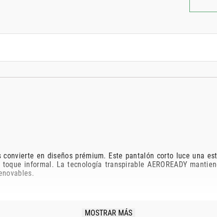
os convierte en diseños prémium. Este pantalón corto luce una es
 un toque informal. La tecnología transpirable AEROREADY mantien
enovables.
MOSTRAR MÁS
4 % elastano.