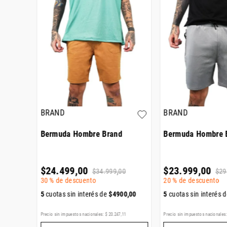
BRAND
BRAND
break
Bermuda Hombre Brand
Bermuda Hombre 
$
24
.
499
,
00
$
23
.
999
,
00
0
$
34
.
999
,
00
$
29
30 %
de descuento
20 %
de descuento
600
,
00
5
cuotas sin interés de
$
4900
,
00
5
cuotas sin interés 
29
Precio sin impuestos nacionales:
$
20
.
247
,
11
Precio sin impuestos nacionales