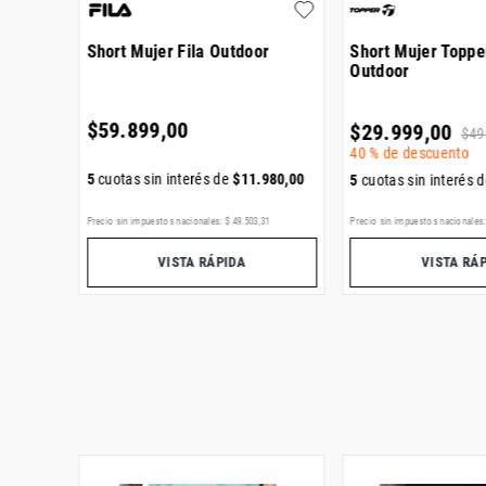
Short Mujer Fila Outdoor
Short Mujer Toppe
Outdoor
$
59
.
899
,
00
$
29
.
999
,
00
$
49
40 %
de descuento
000
,
00
5
cuotas sin interés de
$
11
.
980
,
00
5
cuotas sin interés 
49
Precio sin impuestos nacionales:
$
49
.
503
,
31
Precio sin impuestos nacionales
VISTA RÁPIDA
VISTA RÁ