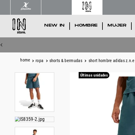
NEW IN
.
HOMBRE
.
MUJER
.
ropa
shorts & bermudas
short hombre adidas z.n.e
Últimas unidades