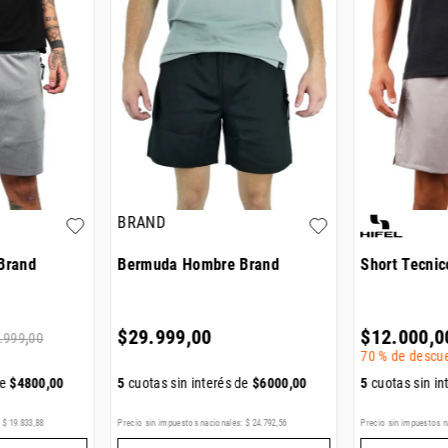
BRAND
Brand
Bermuda Hombre Brand
Short Tecnic
$
29
.
999
,
00
$
12
.
000
,
0
.
999
,
00
70 %
de descu
de
$
4800
,
00
5
cuotas sin interés de
$
6000
,
00
5
cuotas sin in
:
$
19
.
833
,
88
Precio sin impuestos nacionales:
$
24
.
792
,
56
Precio sin impuestos n