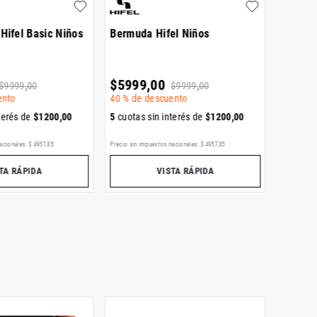
 Hifel Basic Niños
Bermuda Hifel Niños
Short 
Woven
$
5999
,
00
$
143
.
$
9999
,
00
$
9999
,
00
ento
40 %
de descuento
terés de
$
1200
,
00
5
cuotas sin interés de
$
1200
,
00
5
cuotas
acionales:
$
4957
,
85
Precio sin impuestos nacionales:
$
4957
,
85
Precio sin i
TA RÁPIDA
VISTA RÁPIDA