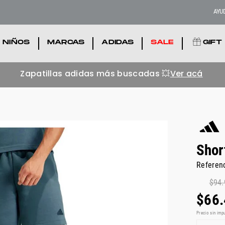
AYU
NIÑOS
.
MARCAS
.
ADIDAS
.
SALE
.
GIFT
Zapatillas adidas más buscadas 💥
Ver acá
Shor
Referen
$
94
.
$
66
.
Precio sin imp