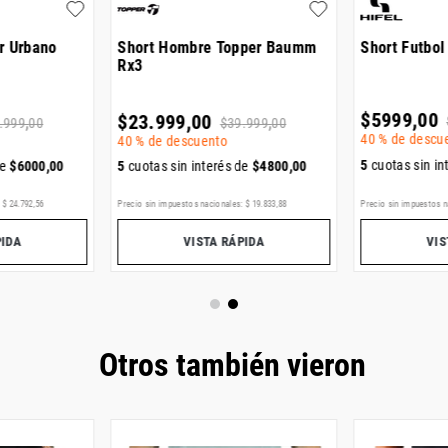
r Urbano
Short Hombre Topper Baumm
Short Futbol
Rx3
$
5999
,
00
$
23
.
999
,
00
.
999
,
00
$
39
.
999
,
00
40 %
de descu
40 %
de descuento
5
cuotas sin in
de
$
6000
,
00
5
cuotas sin interés de
$
4800
,
00
:
$
24
.
792
,
56
Precio sin impuestos nacionales:
$
19
.
833
,
88
Precio sin impuestos n
PIDA
VISTA RÁPIDA
VIS
Otros también vieron