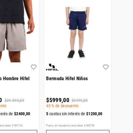
o Hombre Hifel
Bermuda Hifel Niños
Short 
0
$
5999
,
00
$
99
.
9
$
39
.
999
,
00
$
9999
,
00
ento
40 %
de descuento
terés de
$
2400
,
00
5
cuotas sin interés de
$
1200
,
00
5
cuotas
acionales:
$
9917
,
36
Precio sin impuestos nacionales:
$
4957
,
85
Precio sin i