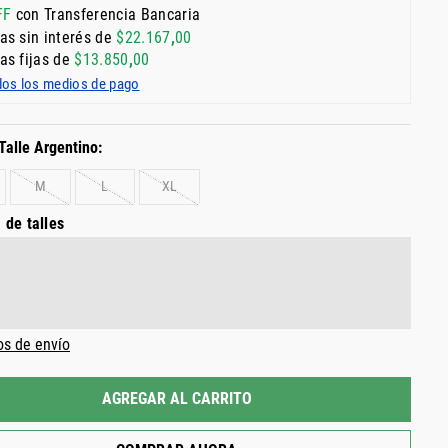
FF
con Transferencia Bancaria
as sin interés de
$
22
.
167
,
00
as fijas de
$
13
.
850
,
00
dos los medios de pago
M
L
XL
 de talles
os de envío
AGREGAR AL CARRITO