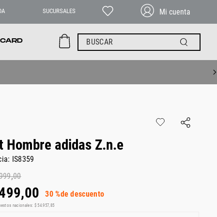
DA
SUCURSALES
BUSCAR
 CARD
t Hombre adidas Z.n.e
cia
:
IS8359
999
,
00
499
,
00
30 %
de descuento
uestos nacionales:
$
54
.
957
,
85