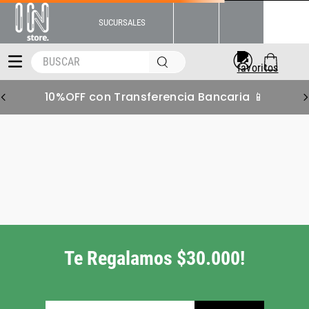
SUCURSALES
BUSCAR
10%OFF con Transferencia Bancaria 📱
short-hombre-adidas-trefoil-
voven-lifestyle-jx3904
Pero tenemos muchas
más alternativas para
vos!