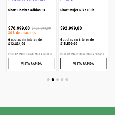
Short Hombre adidas 3s
Short Mujer Nike Club
6
$
$
76
.
999
,
00
$
92
.
999
,
00
$
109
.
999
,
00
30 %
de descuento
6
cuotas sin interés de
6
cuotas sin interés de
$
12
.
834
,
00
$
15
.
500
,
00
Precio sin impuestos nacionales:
$
63
.
635
,
54
Precio sin impuestos nacionales:
$
76
.
858
,
68
Pr
VISTA RÁPIDA
VISTA RÁPIDA