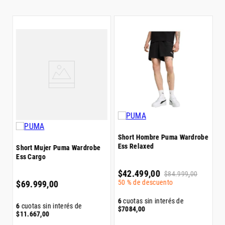
S
K
$
Short Hombre Puma Wardrobe
Ess Relaxed
rd
Short Mujer Puma Wardrobe
Ess Cargo
6
$
$
42
.
499
,
00
$
84
.
999
,
00
50 %
de descuento
$
69
.
999
,
00
6
cuotas sin interés de
6
cuotas sin interés de
$
7084
,
00
$
11
.
667
,
00