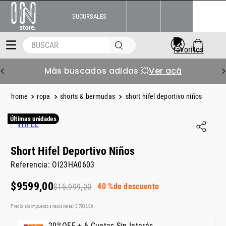
SUCURSALES
BUSCAR
Más buscados adidas 💥
Ver acá
ropa
shorts & bermudas
short hifel deportivo niños
Últimas unidades
Short Hifel Deportivo Niños
Referencia
:
OI23HA0603
$
9599
,
00
40 %
de descuento
$
15
.
999
,
00
Precio sin impuestos nacionales:
$
7933
,
06
20%OFF + 6 Cuotas Sin Interés