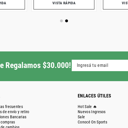
PIDA
VISTA RÁPIDA
VIS
 te Regalamos $30.000!
A
ENLACES ÚTILES
as frecuentes
Hot Sale 🔥
 de envío y retiro
Nuevos Ingresos
iones Bancarias
Sale
e compras
Conocé On Sports
a de cambios