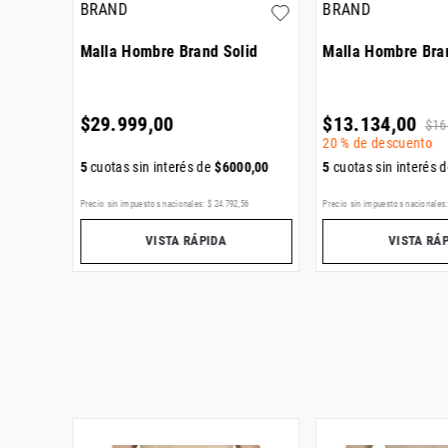
BRAND
BRAND
id
Malla Hombre Brand Solid
Malla Hombre Bra
$
29
.
999
,
00
$
13
.
134
,
00
0
$
16
20 %
de descuento
00
,
00
5
cuotas sin interés de
$
6000
,
00
5
cuotas sin interés 
55
Precio sin impuestos nacionales:
$
24
.
792
,
56
Precio sin impuestos nacionales
VISTA RÁPIDA
VISTA RÁ