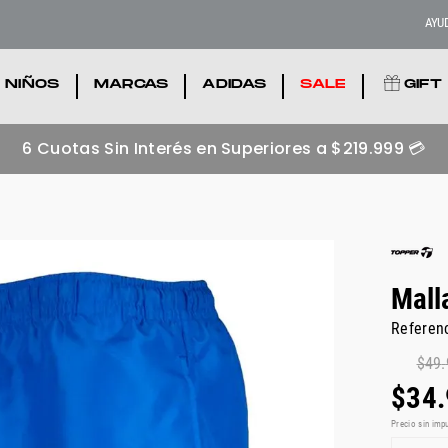
AYU
NIÑOS
.
MARCAS
.
ADIDAS
.
SALE
.
GIFT
Zapatillas adidas más buscadas 💥
Ver acá
Mall
Referen
$
49
.
$
34
.
Precio sin imp