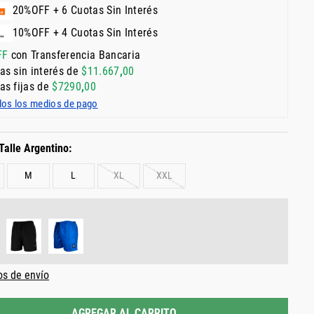
20%OFF + 6 Cuotas Sin Interés
10%OFF + 4 Cuotas Sin Interés
FF
con Transferencia Bancaria
as sin interés de
$
11
.
667
,
00
as fijas de
$
7290
,
00
dos los medios de pago
M
L
XL
XXL
os de envío
AGREGAR AL CARRITO