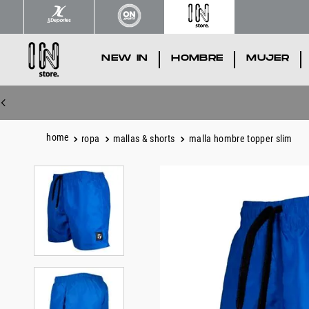
NEW IN
.
HOMBRE
.
MUJER
.
ropa
mallas & shorts
malla hombre topper slim