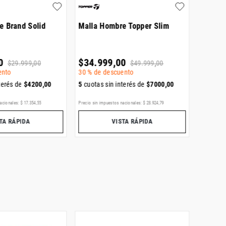
BRAND
e Brand Solid
Malla Hombre Topper Slim
Malla 
Solid
0
$
34
.
999
,
00
$
20
.
9
$
29
.
999
,
00
$
49
.
999
,
00
ento
30 %
de descuento
30 %
de 
terés de
$
4200
,
00
5
cuotas sin interés de
$
7000
,
00
5
cuotas
acionales:
$
17
.
354
,
55
Precio sin impuestos nacionales:
$
28
.
924
,
79
Precio sin i
TA RÁPIDA
VISTA RÁPIDA