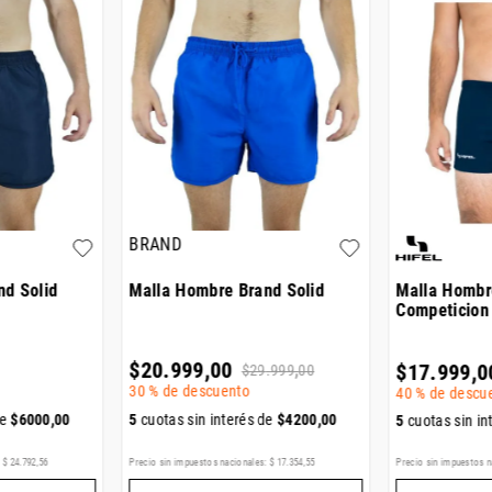
BRAND
nd Solid
Malla Hombre Brand Solid
Malla Hombr
Competicion
$
20
.
999
,
00
$
17
.
999
,
0
$
29
.
999
,
00
30 %
de descuento
40 %
de descu
de
$
6000
,
00
5
cuotas sin interés de
$
4200
,
00
5
cuotas sin in
:
$
24
.
792
,
56
Precio sin impuestos nacionales:
$
17
.
354
,
55
Precio sin impuestos n