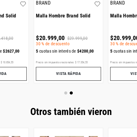
BRAND
BRAND
nd Solid
Malla Hombre Brand Solid
Malla Hombr
$
20
.
999
,
00
$
20
.
999
,
0
.
418
,
00
$
29
.
999
,
00
30 %
de descuento
30 %
de descu
de
$
2627
,
00
5
cuotas sin interés de
$
4200
,
00
5
cuotas sin in
:
$
10
.
854
,
55
Precio sin impuestos nacionales:
$
17
.
354
,
55
Precio sin impuestos n
PIDA
VISTA RÁPIDA
VIS
Otros también vieron