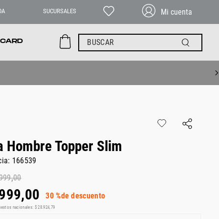
DA
SUCURSALES
BUSCAR
 CARD
a Hombre Topper Slim
cia
:
166539
999
,
00
999
,
00
30 %
de descuento
uestos nacionales:
$
28
.
924
,
79