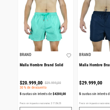
BRAND
BRAND
id
Malla Hombre Brand Solid
Malla Hombre Bra
$
20
.
999
,
00
$
29
.
999
,
00
0
$
29
.
999
,
00
30 %
de descuento
00
,
00
5
cuotas sin interés de
$
4200
,
00
5
cuotas sin interés 
55
Precio sin impuestos nacionales:
$
17
.
354
,
55
Precio sin impuestos nacionales