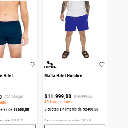
BRAND
e Hifel
Malla Hifel Hombre
Malla 
Solid
$
11
.
999
,
00
0
$
20
.
9
$
19
.
999
,
00
$
29
.
999
,
00
40 %
de descuento
ento
30 %
de 
5
cuotas sin interés de
$
2400
,
00
terés de
$
3600
,
00
5
cuotas
acionales:
$
14
.
875
,
21
Precio sin impuestos nacionales:
$
9916
,
53
Precio sin i