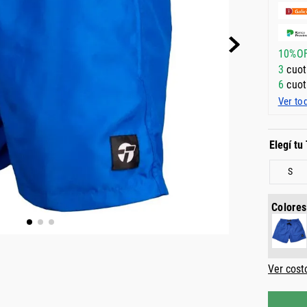
10%O
3
cuot
6
cuot
Ver to
S
Colores
Ver cost