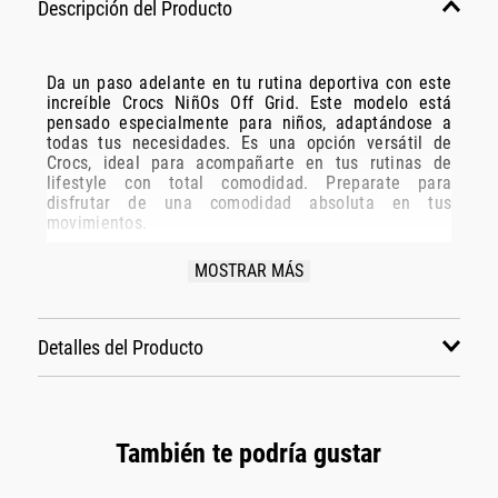
Descripción del Producto
Da un paso adelante en tu rutina deportiva con este
increíble Crocs NiñOs Off Grid. Este modelo está
pensado especialmente para niños, adaptándose a
todas tus necesidades. Es una opción versátil de
Crocs, ideal para acompañarte en tus rutinas de
lifestyle con total comodidad. Preparate para
disfrutar de una comodidad absoluta en tus
movimientos.
Especificaciones Técnicas:
MOSTRAR MÁS
Modelo: 209431-C606
Marca: Crocs
Detalles del Producto
Disciplina: lifestyle
Grupo: calzado
Género: Niños
Color: rosa
También te podría gustar