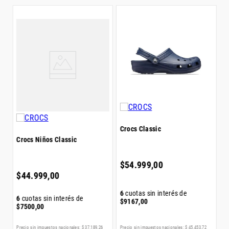
C
$
Crocs Classic
Crocs Niños Classic
6
$
$
54
.
999
,
00
$
44
.
999
,
00
6
cuotas sin interés de
6
cuotas sin interés de
$
9167
,
00
$
7500
,
00
Precio sin impuestos nacionales:
$
37
.
189
,
26
Precio sin impuestos nacionales:
$
45
.
453
,
72
Pr