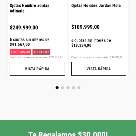
Ojotas Hombre adidas
Ojotas Hombre Jordan Nola
Adimule
6
$
$
109
.
999
,
00
$
249
.
999
,
00
6
cuotas sin interés de
6
cuotas sin interés de
$
41
.
667
,
00
$
18
.
334
,
00
ENVÍO GRATIS
LLEGA HOY
Precio sin impuestos nacionales:
$
206
.
610
,
74
Precio sin impuestos nacionales:
$
90
.
908
,
26
Pr
VISTA RÁPIDA
VISTA RÁPIDA
Te Regalamos $30.000!