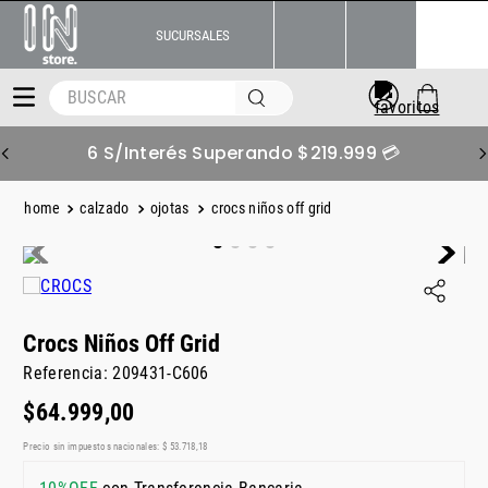
SUCURSALES
BUSCAR
6 S/Interés Superando $219.999 💳
calzado
ojotas
crocs niños off grid
Crocs Niños Off Grid
Referencia
:
209431-C606
$
64
.
999
,
00
Precio sin impuestos nacionales:
$
53
.
718
,
18