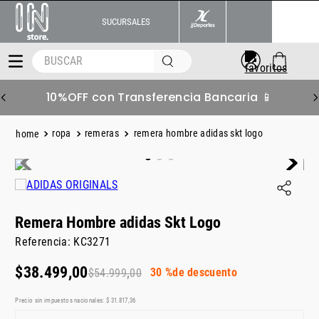
SUCURSALES
BUSCAR
10%OFF con Transferencia Bancaria 📱
ropa
remeras
remera hombre adidas skt logo
Remera Hombre adidas Skt Logo
Referencia
:
KC3271
$
38
.
499
,
00
30 %
de descuento
$
54
.
999
,
00
Precio sin impuestos nacionales:
$
31
.
817
,
36