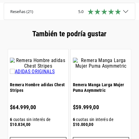
Ajuste: Corte clásico
Instrucciones de lavado: Lavar a máquina con
Reseñas
(
21
)
5.0
agua fría delicate cycle
También te podría gustar
R
S
$
Remera Hombre adidas Chest
Remera Manga Larga Mujer
Stripes
Puma Asymmetric