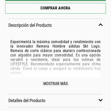
COMPRAR AHORA
Descripción del Producto
Experimentá la máxima comodidad y rendimiento con
la innovador Remera Hombre adidas Skt Logo.
Remera de corte clásico para skaters confeccionada
con algodón para mayor comodidad. Es una opción
versátil y resistente, ideal para tus rutinas de
LIFESTYLE. Recomendado especialmente para clima
cálido. Elevá tu juego y asegurá tu rendimiento hoy
mismo.
Especificaciones Técnicas:
MOSTRAR MÁS
Modelo: KC3271
Marca: ADIDAS
Detalles del Producto
Disciplina: LIFESTYLE
Grupo: INDUMENTARIA
Material: Algodón