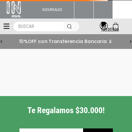
SUCURSALES
BUSCAR
10%OFF con Transferencia Bancaria 📱
remera-mujer-adidas-ess-
lifestyle-jd1489
Pero tenemos muchas
más alternativas para
vos!