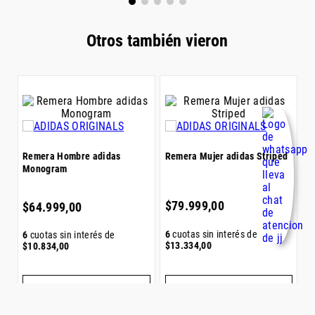
Otros también vieron
R
Remera Hombre adidas
Remera Mujer adidas Striped
J
Monogram
$
$
79
.
999
,
00
$
64
.
999
,
00
6
6
cuotas sin interés de
6
cuotas sin interés de
$
$
13
.
334
,
00
$
10
.
834
,
00