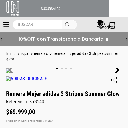
SUCURSALES
BUSCAR
10%OFF con Transferencia Bancaria 📱
ropa
remeras
remera mujer adidas 3 stripes summer
glow
Remera Mujer adidas 3 Stripes Summer Glow
Referencia
:
KY8143
$
69
.
999
,
00
Precio sin impuestos nacionales:
$
57
.
850
,
41