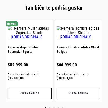
También te podría gustar
R
Remera Mujer adidas
Remera Hombre adidas Chest
F
Superstar Sports
Stripes
$
$
89
.
999
,
00
$
64
.
999
,
00
6
6
cuotas sin interés de
6
cuotas sin interés de
$
$
15
.
000
,
00
$
10
.
834
,
00
Precio sin impuestos nacionales:
$
74
.
379
,
34
Precio sin impuestos nacionales:
$
53
.
718
,
18
Pr
VISTA RÁPIDA
VISTA RÁPIDA