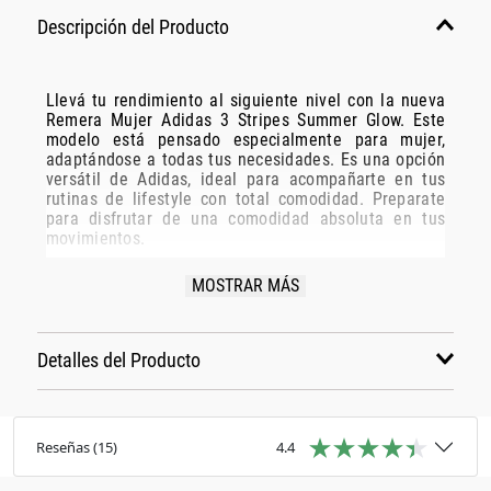
Descripción del Producto
Llevá tu rendimiento al siguiente nivel con la nueva
Remera Mujer Adidas 3 Stripes Summer Glow. Este
modelo está pensado especialmente para mujer,
adaptándose a todas tus necesidades. Es una opción
versátil de Adidas, ideal para acompañarte en tus
rutinas de lifestyle con total comodidad. Preparate
para disfrutar de una comodidad absoluta en tus
movimientos.
Especificaciones Técnicas:
MOSTRAR MÁS
Modelo: Ky8143
Marca: Adidas
Detalles del Producto
Disciplina: lifestyle
Grupo: indumentaria
Género: Mujer
Color: rosa
Reseñas
(
15
)
4.4