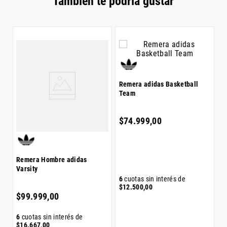
También te podría gustar
R
Remera adidas Basketball
Team
$
$
74
.
999
,
00
Remera Hombre adidas
Varsity
6
6
cuotas sin interés de
$
$
12
.
500
,
00
$
99
.
999
,
00
6
cuotas sin interés de
$
16
.
667
,
00