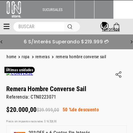
SUCURSALES
BUSCAR
6 S/Interés Superando $219.999 💳
ropa
remeras
remera hombre converse sail
Últimas unidades
Remera Hombre Converse Sail
Referencia
:
CTN0223071
$
20
.
000
,
00
50 %
de descuento
$
39
.
999
,
00
Precio sin impuestos nacionales:
$
16
.
528
,
93
20%OFF + 6 Cuotas Sin Interés