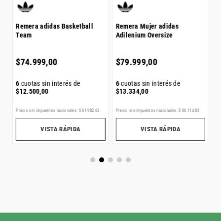
Remera adidas Basketball
Remera Mujer adidas
Team
Adilenium Oversize
6
$
$
74
.
999
,
00
$
79
.
999
,
00
6
cuotas sin interés de
6
cuotas sin interés de
$
12
.
500
,
00
$
13
.
334
,
00
Precio sin impuestos nacionales:
$
61
.
982
,
64
Precio sin impuestos nacionales:
$
66
.
114
,
88
Pr
VISTA RÁPIDA
VISTA RÁPIDA