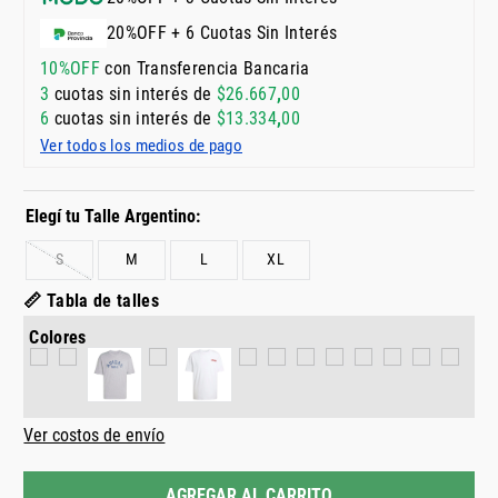
20%OFF + 6 Cuotas Sin Interés
10%OFF
con Transferencia Bancaria
3
cuotas sin interés de
$
26
.
667
,
00
6
cuotas sin interés de
$
13
.
334
,
00
Ver todos los medios de pago
S
M
L
XL
📏 Tabla de talles
Colores
Ver costos de envío
AGREGAR AL CARRITO