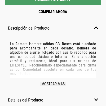
COMPRAR AHORA
Descripción del Producto
La Remera Hombre adidas Gfx Roses está diseñado
para acompañarte en cada desafío. Remera de
algodón de ajuste holgado con cuello redondo para
una comodidad clásica e informal. Es una opción
versátil y resistente, ideal para tus rutinas de
LIFESTYLE. Recomendado especialmente para clima
cálido. Comodidad absoluta en cada uno de tus
movimientos.
Especificaciones Técnicas:
MOSTRAR MÁS
Modelo: KD0481
Marca: ADIDAS
Detalles del Producto
Disciplina: LIFESTYLE
Grupo: INDUMENTARIA