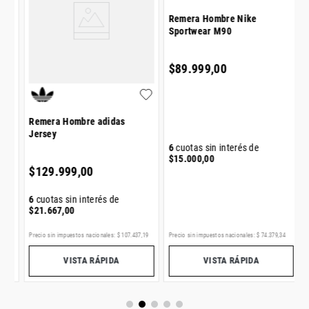
R
l
I
$
Remera Hombre adidas
Remera Hombre Nike
Jersey
Sportwear M90
6
$
$
129
.
999
,
00
$
89
.
999
,
00
6
cuotas sin interés de
6
cuotas sin interés de
$
21
.
667
,
00
$
15
.
000
,
00
L
Precio sin impuestos nacionales:
$
107
.
437
,
19
Precio sin impuestos nacionales:
$
74
.
379
,
34
Pr
VISTA RÁPIDA
VISTA RÁPIDA