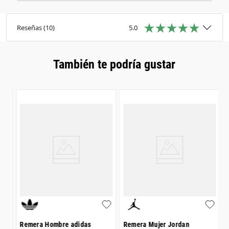
Material: Algodón
Cierre: Calce fácil
Ajuste: Holgado
Reseñas
(
10
)
5.0
Instrucciones de lavado: Lavar a máquina con
agua tibia
También te podría gustar
R
$
Remera Hombre adidas
Remera Mujer Jordan