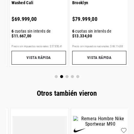
Washed Cali
Brooklyn
6
$
$
69
.
999
,
00
$
79
.
999
,
00
6
cuotas sin interés de
6
cuotas sin interés de
$
11
.
667
,
00
$
13
.
334
,
00
9
Precio sin impuestos nacionales:
$
57
.
850
,
41
Precio sin impuestos nacionales:
$
66
.
114
,
88
Pr
VISTA RÁPIDA
VISTA RÁPIDA
Otros también vieron