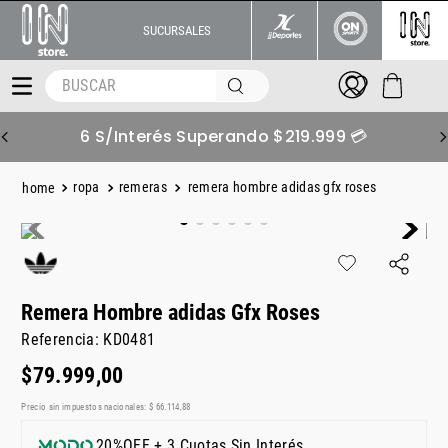
SUCURSALES
BUSCAR
6 S/Interés Superando $219.999 💳
ropa
remeras
remera hombre adidas gfx roses
Remera Hombre adidas Gfx Roses
Referencia
:
KD0481
$
79
.
999
,
00
Precio sin impuestos nacionales:
$
66
.
114
,
88
20%OFF + 3 Cuotas Sin Interés