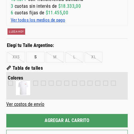
3
cuotas sin interés de
$
18
.
333
,
00
6
cuotas fijas de
$
11
.
455
,
00
Ver todos los medios de pago
LLEGA HOY
XXS
S
M
L
XL
📏 Tabla de talles
Colores
Ver costos de envío
AGREGAR AL CARRITO