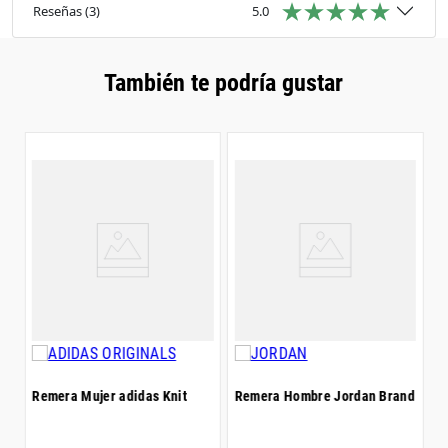
Ajuste: Holgado
Reseñas
(
3
)
5.0
Instrucciones de lavado: Lavar a máquina con
agua fría delicate cycle
También te podría gustar
R
$
Remera Mujer adidas Knit
Remera Hombre Jordan Brand
5
$