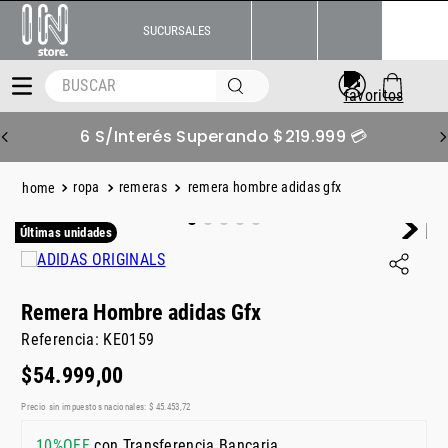
SUCURSALES
BUSCAR
6 S/Interés Superando $219.999 💳
ropa
remeras
remera hombre adidas gfx
Últimas unidades
Remera Hombre adidas Gfx
Referencia
:
KE0159
$
54
.
999
,
00
Precio sin impuestos nacionales:
$
45
.
453
,
72
10%OFF
con Transferencia Bancaria