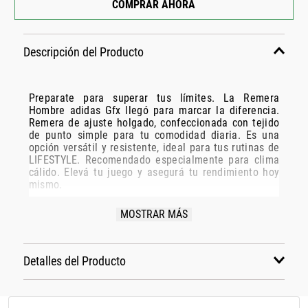
COMPRAR AHORA
Descripción del Producto
Preparate para superar tus límites. La Remera
Hombre adidas Gfx llegó para marcar la diferencia.
Remera de ajuste holgado, confeccionada con tejido
de punto simple para tu comodidad diaria. Es una
opción versátil y resistente, ideal para tus rutinas de
LIFESTYLE. Recomendado especialmente para clima
cálido. Elevá tu juego y asegurá tu rendimiento hoy
mismo.
Especificaciones Técnicas:
MOSTRAR MÁS
Modelo: KE0159
Marca: ADIDAS
Detalles del Producto
Disciplina: LIFESTYLE
Grupo: INDUMENTARIA
Material: Algodón
Cierre: Calce fácil