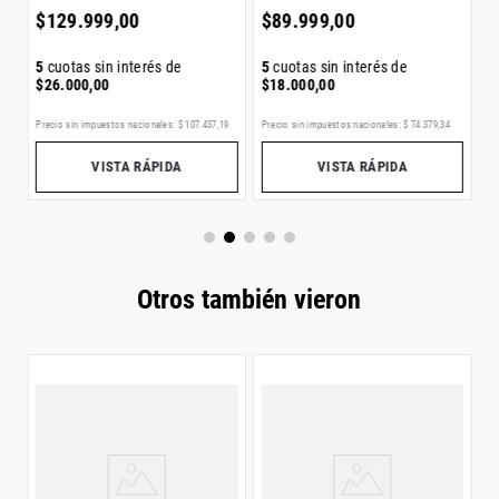
$
129
.
999
,
00
$
89
.
999
,
00
5
cuotas sin interés de
5
cuotas sin interés de
$
26
.
000
,
00
$
18
.
000
,
00
Precio sin impuestos nacionales:
$
107
.
437
,
19
Precio sin impuestos nacionales:
$
74
.
379
,
34
Pr
VISTA RÁPIDA
VISTA RÁPIDA
Otros también vieron
R
R