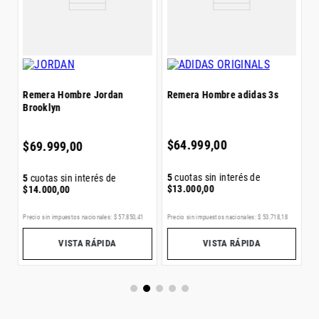
$
Remera Hombre Jordan
Remera Hombre adidas 3s
Brooklyn
5
$
$
64
.
999
,
00
$
69
.
999
,
00
5
cuotas sin interés de
5
cuotas sin interés de
$
13
.
000
,
00
$
14
.
000
,
00
Precio sin impuestos nacionales:
$
57
.
850
,
41
Precio sin impuestos nacionales:
$
53
.
718
,
18
Pr
VISTA RÁPIDA
VISTA RÁPIDA